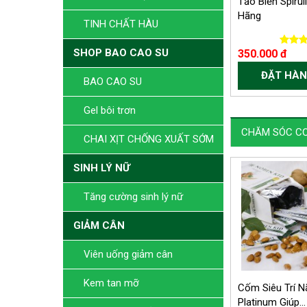
Tảo Biển Spirul
Hãng
TINH CHẤT HÀU
SHOP BAO CAO SU
350.000 đ
ĐẶT HÀN
BAO CAO SU
Gel bôi trơn
CHĂM SÓC CƠ
CHAI XỊT CHỐNG XUẤT SỚM
SINH LÝ NỮ
Tăng cường sinh lý nữ
GIẢM CÂN
Viên uống giảm cân
Kem tan mỡ
Cốm Siêu Trí N
Platinum Giúp...