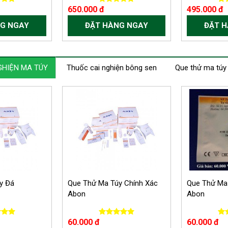
650.000 đ
495.000 đ
G NGAY
ĐẶT HÀNG NGAY
ĐẶT 
GHIỆN MA TÚY
Thuốc cai nghiện bông sen
Que thử ma túy
y Đá
Que Thử Ma Túy Chính Xác
Que Thử Ma
Abon
Abon
60.000 đ
60.000 đ