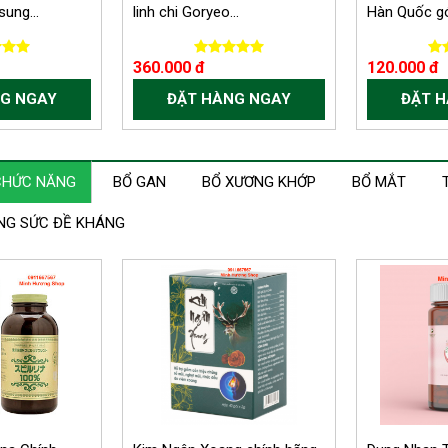
ung...
linh chi Goryeo...
Hàn Quốc gói
360.000 đ
120.000 đ
G NGAY
ĐẶT HÀNG NGAY
ĐẶT 
CHỨC NĂNG
BỔ GAN
BỔ XƯƠNG KHỚP
BỔ MẮT
ĂNG SỨC ĐỀ KHÁNG