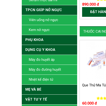
Serum mọc dài mi
890.000 đ
TPCN GIÚP NỞ NGỰC
ĐẶT HÀN
Viên uống nở ngực
Kem nở ngực
THUỐC CAI N
PHỤ KHOA
DỤNG CỤ Y KHOA
Máy đo huyết áp
Máy đo đường huyết
Nhiệt kế điện tử
Que Thử Ma Tú
MẸ VÀ BÉ
VẬT TƯ Y TẾ
60.000 đ