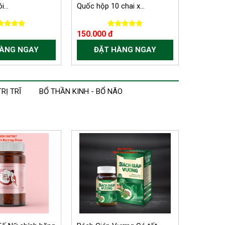
...
Quốc hộp 10 chai x...
150.000 đ
HÀNG NGAY
ĐẶT HÀNG NGAY
TRỊ TRĨ
BỔ THẦN KINH - BỔ NÃO