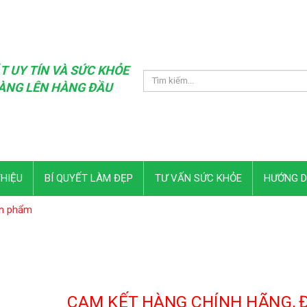
T UY TÍN VÀ SỨC KHỎE
ÀNG LÊN HÀNG ĐẦU
THIỆU
BÍ QUYẾT LÀM ĐẸP
TƯ VẤN SỨC KHỎE
HƯỚNG 
n phẩm