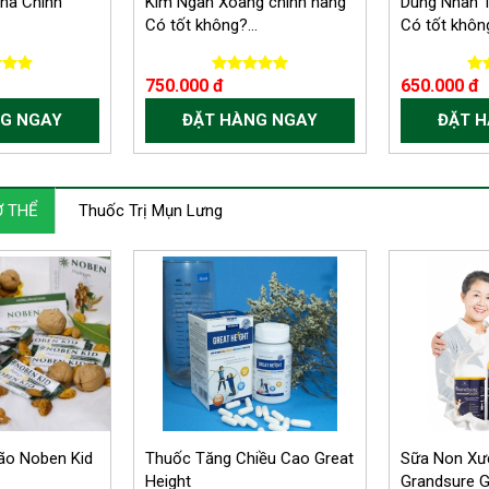
ina Chính
Kim Ngân Xoang chính hãng
Dung Nhan T
Có tốt không?...
Có tốt không
750.000 đ
650.000 đ
G NGAY
ĐẶT HÀNG NGAY
ĐẶT 
 THỂ
Thuốc Trị Mụn Lưng
ão Noben Kid
Thuốc Tăng Chiều Cao Great
Sữa Non Xư
Height
Grandsure G