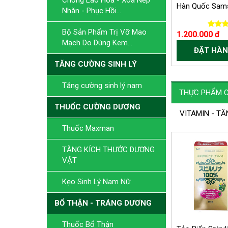
Chống Lão Hóa - Xóa Nếp
Hàn Quốc Sams
Nhăn - Phục Hồi...
Bộ Sản Phẩm Trị Vỡ Mao
1.200.000 đ
Mạch Do Dùng Kem...
ĐẶT HÀN
TĂNG CƯỜNG SINH LÝ
Tăng cường sinh lý nam
THỰC PHẨM 
THUỐC CƯỜNG DƯƠNG
VITAMIN - T
Thuốc Maxman
TĂNG KÍCH THƯỚC DƯƠNG
VẬT
Kẹo Sinh Lý Nam Nữ
BỔ THẬN - TRÁNG DƯƠNG
Thuốc Bổ Thận