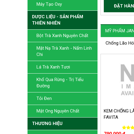
Máy Tạo Oxy
ĐẶT HÀN
DƯỢC LIỆU - SẢN PHẨM
THIÊN NHIÊN
MỸ PHẨM JAN
Bột Trà Xanh Nguyên Chất
Chống Lão Hóa
Mặt Nạ Trà Xanh - Nấm Linh
Chi
Lá Trà Xanh Tươi
Khổ Qua Rừng - Trị Tiểu
Đường
Tỏi Đen
KEM CHỐNG L
Mật Ong Nguyên Chất
FAVITA
THƯƠNG HIỆU
790.000 đ