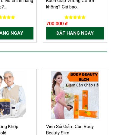
ố Nữ chính hãng
Bách Giáp Vương Có tốt
?...
không? Giá bao...
700.000 đ
HÀNG NGAY
ĐẶT HÀNG NGAY
ơng Khớp
Viên Sủi Giảm Cân Body
old
Beauty Slim