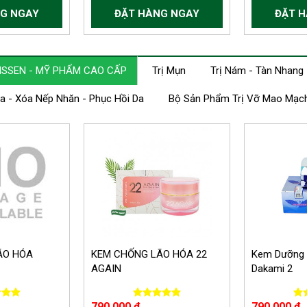
G NGAY
ĐẶT HÀNG NGAY
ĐẶT 
SSEN - MỸ PHẨM CAO CẤP
Trị Mụn
Trị Nám - Tàn Nhang
 - Xóa Nếp Nhăn - Phục Hồi Da
Bộ Sản Phẩm Trị Vỡ Mao Mạc
ÃO HÓA
KEM CHỐNG LÃO HÓA 22
Kem Dưỡng 
AGAIN
Dakami 2
790.000 đ
790.000 đ