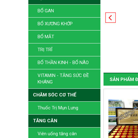
BỔ GAN
BỔ XƯƠNG KHỚP
BỔ MẮT
TRỊ TRĨ
BỔ THẦN KINH - BỔ NÃO
VITAMIN - TĂNG SỨC ĐỀ
SẢN PHẨM Đ
KHÁNG
CHĂM SÓC CƠ THỂ
-300.000 VND
Thuốc Trị Mụn Lưng
TĂNG CÂN
Viên uống tăng cân