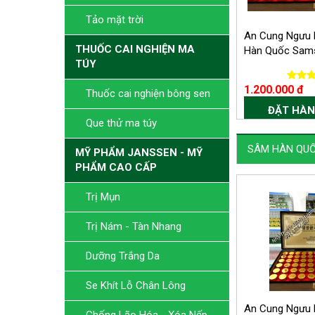
Tảo mặt trời
Thuốc Mọc Dài Mi Halash
An Cung Ngưu
THUỐC CAI NGHIỆN MA
USA - Nhập Khẩu...
Hàn Quốc Sams
TÚY
830.000 đ
1.200.000 đ
1.130.000 đ
Thuốc cai nghiện bông sen
ĐẶT HÀN
ĐẶT HÀNG NGAY
Que thử ma túy
SÂM HÀN QU
MỸ PHẨM JANSSEN - MỸ
PHẨM CAO CẤP
Trị Mụn
Trị Nám - Tàn Nhang
Dưỡng Trắng Da
Se Khít Lỗ Chân Lông
An Cung Ngưu