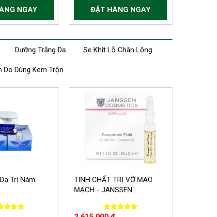
HÀNG NGAY
ĐẶT HÀNG NGAY
Dưỡng Trắng Da
Se Khít Lỗ Chân Lông
h Do Dùng Kem Trộn
Da Trị Nám
TINH CHẤT TRỊ VỠ MAO
MẠCH - JANSSEN...
2.615.000 đ