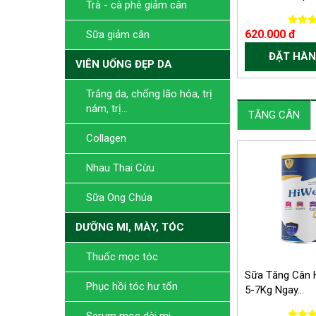
Trà - cà phê giảm cân
620.000 đ
Sữa giảm cân
ĐẶT HÀN
VIÊN UỐNG ĐẸP DA
Trắng da, chống lão hóa, trị
nám, trị...
TĂNG CÂN
Collagen
Nhau Thai Cừu
Sữa Ong Chúa
DƯỠNG MI, MÀY, TÓC
Thuốc mọc tóc
Sữa Tăng Cân 
Phục hồi tóc hư tổn
5-7Kg Ngay...