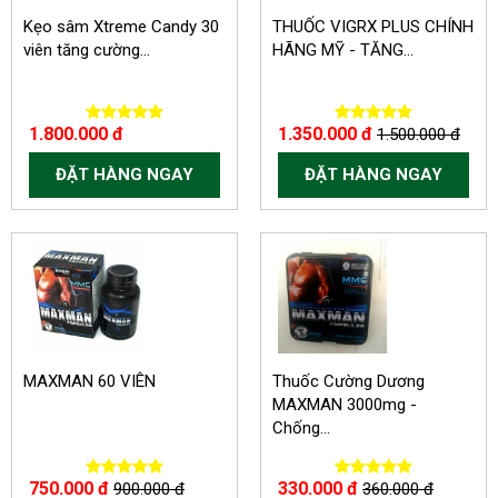
Kẹo sâm Xtreme Candy 30
THUỐC VIGRX PLUS CHÍNH
viên tăng cường...
HÃNG MỸ - TĂNG...
1.800.000 đ
1.350.000 đ
1.500.000 đ
ĐẶT HÀNG NGAY
ĐẶT HÀNG NGAY
-150.000 VND
-30.000 VND
MAXMAN 60 VIÊN
Thuốc Cường Dương
MAXMAN 3000mg -
Chống...
750.000 đ
330.000 đ
900.000 đ
360.000 đ