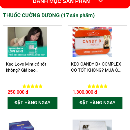
DANH MỤC SẢN PHẨM
THUỐC CƯỜNG DƯƠNG (17 sản phẩm)
Kẹo Love Mint có tốt
KẸO CANDY B+ COMPLEX
không? Giá bao...
CÓ TỐT KHÔNG? MUA Ở...
250.000 đ
1.300.000 đ
ĐẶT HÀNG NGAY
ĐẶT HÀNG NGAY