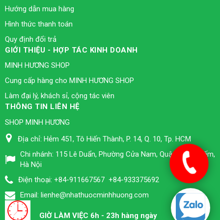
Hướng dẫn mua hàng
Hình thức thanh toán
Quy định đổi trả
GIỚI THIỆU - HỢP TÁC KINH DOANH
MINH HƯƠNG SHOP
Cung cấp hàng cho MINH HƯƠNG SHOP
Làm đại lý, khách sỉ, cộng tác viên
THÔNG TIN LIÊN HỆ
SHOP MINH HƯƠNG
Địa chỉ:
Hẻm 451, Tô Hiến Thành, P. 14, Q. 10, Tp. HCM
Chi nhánh:
115 Lê Duẩn, Phường Cửa Nam, Quận Hoàn Kiếm,
Hà Nội
Điện thoại:
+84-911667567
+84-933375692
Email:
lienhe@nhathuocminhhuong.com
GIỜ LÀM VIỆC 6h - 23h hàng ngày