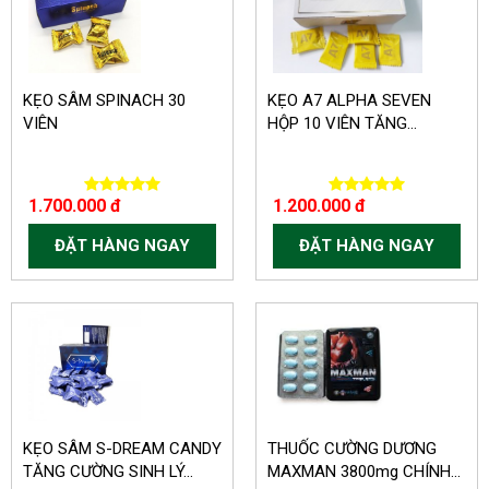
KẸO SÂM SPINACH 30
KẸO A7 ALPHA SEVEN
VIÊN
HỘP 10 VIÊN TĂNG...
1.700.000 đ
1.200.000 đ
ĐẶT HÀNG NGAY
ĐẶT HÀNG NGAY
-300.000 VND
-150.000 VND
KẸO SÂM S-DREAM CANDY
THUỐC CƯỜNG DƯƠNG
TĂNG CƯỜNG SINH LÝ...
MAXMAN 3800mg CHÍNH...