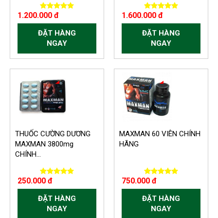
1.200.000 đ
1.600.000 đ
ĐẶT HÀNG
ĐẶT HÀNG
NGAY
NGAY
-150.000 VND
-150.000 VND
THUỐC CƯỜNG DƯƠNG
MAXMAN 60 VIÊN CHÍNH
MAXMAN 3800mg
HÃNG
CHÍNH...
250.000 đ
750.000 đ
ĐẶT HÀNG
ĐẶT HÀNG
NGAY
NGAY