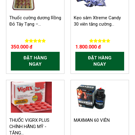
Thuốc cường dương Rồng
Kẹo sâm Xtreme Candy
Đỏ Tây Tạng –...
30 viên tăng cường...
350.000 đ
1.800.000 đ
ĐẶT HÀNG
ĐẶT HÀNG
NGAY
NGAY
-150.000 VND
-150.000 VND
THUỐC VIGRX PLUS
MAXMAN 60 VIÊN
CHÍNH HÃNG MỸ -
TĂNG...