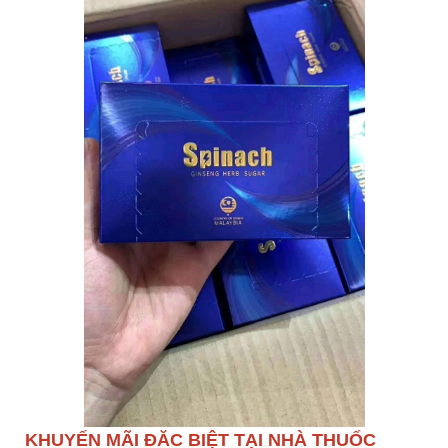
KHUYẾN MÃI ĐĂC BIỆT TẠI NHÀ THUỐC