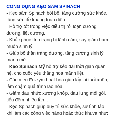
CÔNG DỤNG KẸO SÂM SPINACH
- Kẹo sâm Spinach bồi bổ, tăng cường sức khỏe,
tăng sức đề kháng toàn diện.
- Hỗ trợ tốt trong việc điều trị rối loạn cương
dương, liệt dương.
- Khắc phục tình trạng bị lãnh cảm, suy giảm ham
muốn sinh lý.
- Giúp bổ thận tráng dương, tăng cường sinh lý
mạnh mẽ.
-
Kẹo Spinach Mỹ
hỗ trợ kéo dài thời gian quan
hệ, cho cuộc yêu thăng hoa mãnh liệt.
- Các men En-zym hoạt hóa giúp lấy lại tuổi xuân,
làm chậm quá trình lão hóa.
- Giảm đau nhức xương khớp, đau lưng mỏi gối,
tiểu đêm nhiều lần...
- Kẹo Spinach giúp duy trì sức khỏe, sự tỉnh táo
khi làm các công việc nặng hoặc thức khuya như: