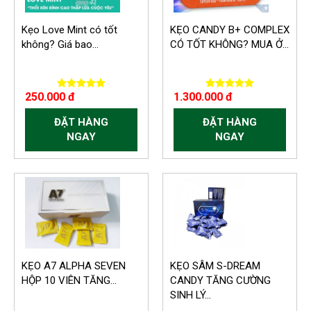
Kẹo Love Mint có tốt
KẸO CANDY B+ COMPLEX
không? Giá bao...
CÓ TỐT KHÔNG? MUA Ở...
250.000 đ
1.300.000 đ
ĐẶT HÀNG
ĐẶT HÀNG
NGAY
NGAY
-300.000 VND
KẸO A7 ALPHA SEVEN
KẸO SÂM S-DREAM
HỘP 10 VIÊN TĂNG...
CANDY TĂNG CƯỜNG
SINH LÝ...