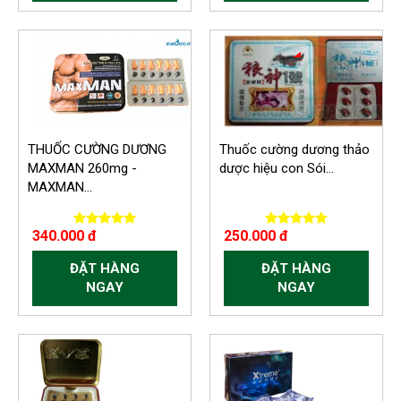
-60.000 VND
-150.000 VND
THUỐC CƯỜNG DƯƠNG
Thuốc cường dương thảo
MAXMAN 260mg -
dược hiệu con Sói...
MAXMAN...
340.000 đ
250.000 đ
ĐẶT HÀNG
ĐẶT HÀNG
NGAY
NGAY
-60.000 VND