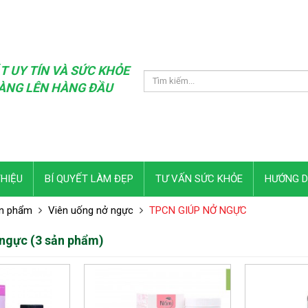
T UY TÍN VÀ SỨC KHỎE
ÀNG LÊN HÀNG ĐẦU
THIỆU
BÍ QUYẾT LÀM ĐẸP
TƯ VẤN SỨC KHỎE
HƯỚNG 
n phẩm
Viên uống nở ngực
TPCN GIÚP NỞ NGỰC
 ngực (3 sản phẩm)