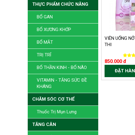
THỰC PHẨM CHỨC NĂNG
BỔ GAN
BỔ XƯƠNG KHỚP
VIÊN UỐNG NỞ
BỔ MẮT
THI
TRỊ TRĨ
850.000 đ
BỔ THẦN KINH - BỔ NÃO
ĐẶT HÀN
VITAMIN - TĂNG SỨC ĐỀ
KHÁNG
CHĂM SÓC CƠ THỂ
Thuốc Trị Mụn Lưng
TĂNG CÂN