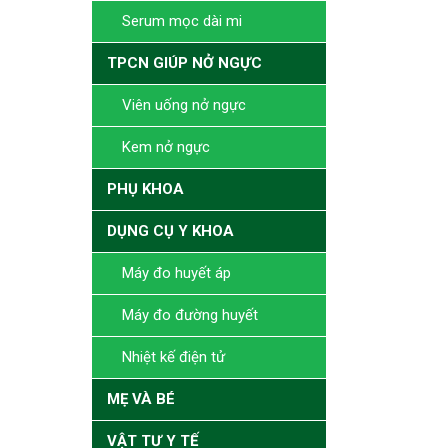
Serum mọc dài mi
TPCN GIÚP NỞ NGỰC
Viên uống nở ngực
Kem nở ngực
PHỤ KHOA
DỤNG CỤ Y KHOA
Máy đo huyết áp
Máy đo đường huyết
Nhiệt kế điện tử
MẸ VÀ BÉ
VẬT TƯ Y TẾ