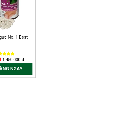
ực No. 1 Best
đ
1.450.000 đ
HÀNG NGAY