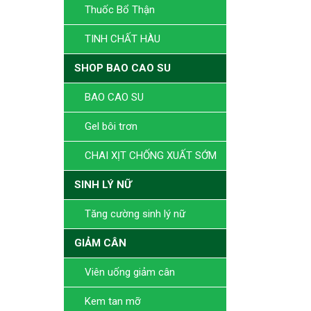
Thuốc Bổ Thận
TINH CHẤT HÀU
SHOP BAO CAO SU
BAO CAO SU
Gel bôi trơn
CHAI XỊT CHỐNG XUẤT SỚM
SINH LÝ NỮ
Tăng cường sinh lý nữ
GIẢM CÂN
Viên uống giảm cân
Kem tan mỡ