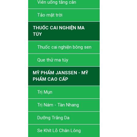
Viên uống tăng cân
Tảo mặt trời
THUỐC CAI NGHIỆN MA
TÚY
Thuốc cai nghiện bông sen
Que thử ma túy
MỸ PHẨM JANSSEN - MỸ
PHẨM CAO CẤP
Trị Mụn
Trị Nám - Tàn Nhang
Dưỡng Trắng Da
Se Khít Lỗ Chân Lông