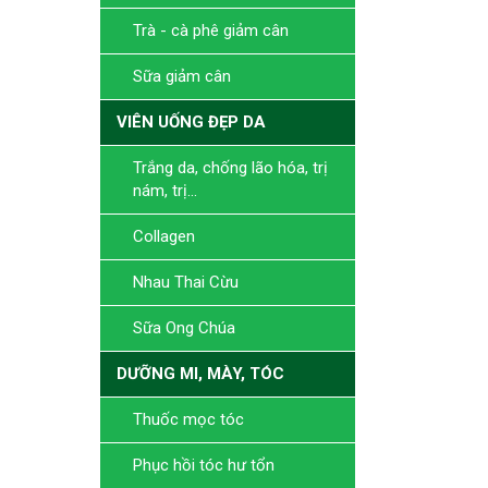
Trà - cà phê giảm cân
Sữa giảm cân
VIÊN UỐNG ĐẸP DA
Trắng da, chống lão hóa, trị
nám, trị...
Collagen
Nhau Thai Cừu
Sữa Ong Chúa
DƯỠNG MI, MÀY, TÓC
Thuốc mọc tóc
Phục hồi tóc hư tổn