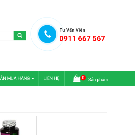
Tư Vấn Viên
0911 667 567
0
DẪN MUA HÀNG
LIÊN HỆ
Sản phẩm
-450.000 VND