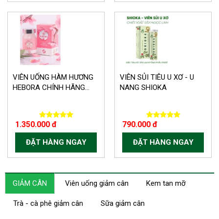
VIÊN UỐNG HÀM HƯƠNG
VIÊN SỦI TIÊU U XƠ - U
HEBORA CHÍNH HÃNG...
NANG SHIOKA
1.350.000 đ
790.000 đ
ĐẶT HÀNG NGAY
ĐẶT HÀNG NGAY
GIẢM CÂN
Viên uống giảm cân
Kem tan mỡ
Trà - cà phê giảm cân
Sữa giảm cân