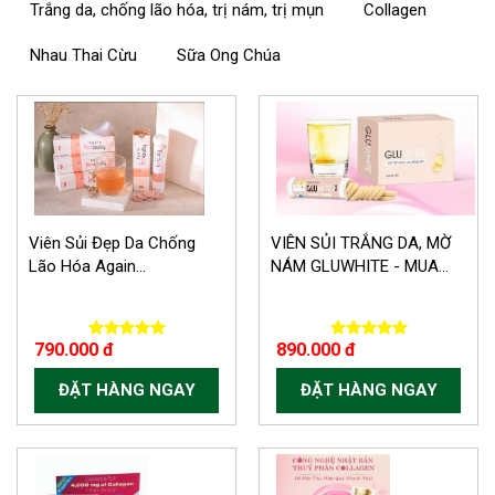
Trắng da, chống lão hóa, trị nám, trị mụn
Collagen
Nhau Thai Cừu
Sữa Ong Chúa
Viên Sủi Đẹp Da Chống
VIÊN SỦI TRẮNG DA, MỜ
Lão Hóa Again...
NÁM GLUWHITE - MUA...
790.000 đ
890.000 đ
ĐẶT HÀNG NGAY
ĐẶT HÀNG NGAY