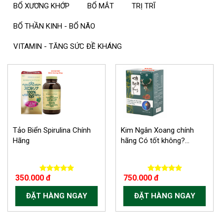
BỔ XƯƠNG KHỚP
BỔ MẮT
TRỊ TRĨ
BỔ THẦN KINH - BỔ NÃO
VITAMIN - TĂNG SỨC ĐỀ KHÁNG
Tảo Biển Spirulina Chính
Kim Ngân Xoang chính
Hãng
hãng Có tốt không?...
350.000 đ
750.000 đ
ĐẶT HÀNG NGAY
ĐẶT HÀNG NGAY