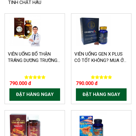
TINH CHẤT HÀU
VIÊN UỐNG BỔ THẬN
VIÊN UỐNG GEN X PLUS
TRÁNG DƯƠNG TRƯỜNG...
CÓ TỐT KHÔNG? MUA Ở...
790.000 đ
790.000 đ
ĐẶT HÀNG NGAY
ĐẶT HÀNG NGAY
-150.000 VND