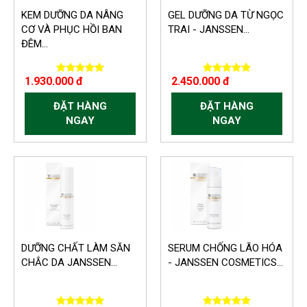
KEM DƯỠNG DA NÂNG
GEL DƯỠNG DA TỪ NGỌC
CƠ VÀ PHỤC HỒI BAN
TRAI - JANSSEN...
ĐÊM...
1.930.000 đ
2.450.000 đ
ĐẶT HÀNG
ĐẶT HÀNG
NGAY
NGAY
DƯỠNG CHẤT LÀM SĂN
SERUM CHỐNG LÃO HÓA
CHẮC DA JANSSEN...
- JANSSEN COSMETICS...