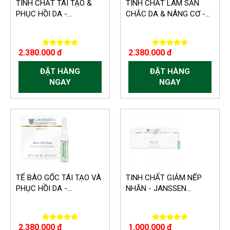
TINH CHẤT TÁI TẠO &
TINH CHẤT LÀM SĂN
PHỤC HỒI DA -...
CHẮC DA & NÂNG CƠ -...
2.380.000 đ
2.380.000 đ
ĐẶT HÀNG
ĐẶT HÀNG
NGAY
NGAY
TẾ BÀO GỐC TÁI TẠO VÀ
TINH CHẤT GIẢM NẾP
PHỤC HỒI DA -...
NHĂN - JANSSEN...
2.380.000 đ
1.000.000 đ