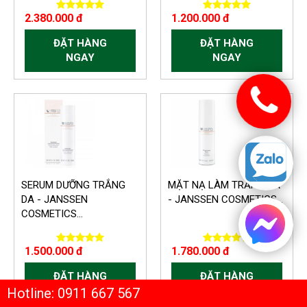
2.380.000 đ
1.200.000 đ
ĐẶT HÀNG
ĐẶT HÀNG
NGAY
NGAY
SERUM DƯỠNG TRẮNG
MẶT NẠ LÀM TRẮNG DA
DA - JANSSEN
- JANSSEN COSMETICS...
COSMETICS...
1.500.000 đ
1.780.000 đ
ĐẶT HÀNG
ĐẶT HÀNG
NGAY
NGAY
Hotline: 0911 667 567