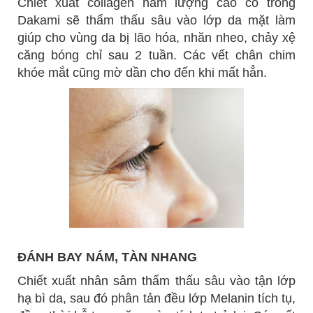
Chiết xuất collagen hàm lượng cao có trong
Dakami sẽ thẩm thấu sâu vào lớp da mặt làm
giúp cho vùng da bị lão hóa, nhăn nheo, chảy xệ
căng bóng chỉ sau 2 tuần. Các vết chân chim
khóe mắt cũng mờ dần cho đến khi mất hẳn.
ĐÁNH BAY NÁM, TÀN NHANG
Chiết xuất nhân sâm thẩm thấu sâu vào tận lớp
hạ bì da, sau đó phân tản đều lớp Melanin tích tụ,