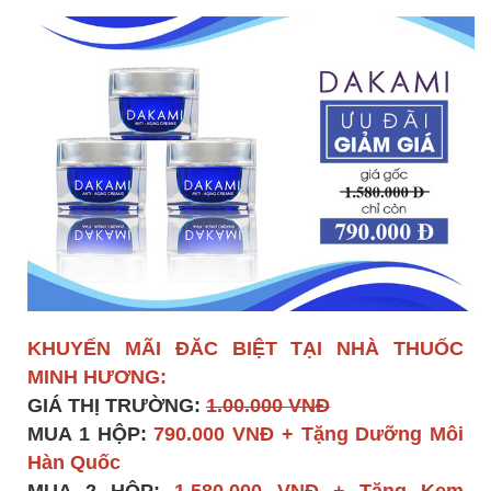
KHUYẾN MÃI ĐĂC BIỆT TẠI NHÀ THUỐC
MINH HƯƠNG:
GIÁ THỊ TRƯỜNG:
1.00.000 VNĐ
MUA 1 HỘP:
790.000 VNĐ + Tặng Dưỡng Môi
Hàn Quốc