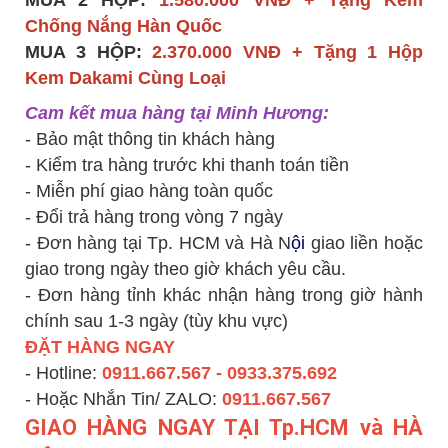
MUA 2 HỘP:
1.580.000 VNĐ + Tặng Kem
Chống Nắng Hàn Quốc
MUA 3 HỘP:
2.370.000 VNĐ + Tặng 1 H
ộp
Kem
Dakami Cùng Loại
Cam kết mua hàng tại Minh Hương:
- Bảo mật thông tin khách hàng
- Kiểm tra hàng trước khi thanh toán tiền
- Miễn phí giao hàng toàn quốc
- Đổi trả hàng trong vòng 7 ngày
- Đơn hàng tại Tp. HCM và Hà N
ội
giao liền hoặc
giao trong ngày theo giờ khách yêu cầu.
- Đơn hàng tỉnh khác nhận hàng trong giờ hành
chính sau 1-3 ngày (tùy khu vực)
ĐẶT HÀNG NGAY
- Hotline:
0911.667.567 - 0933.375.692
- Hoặc Nhắn Tin/ ZALO:
0911.667.567
GIAO HÀNG NGAY TẠI Tp.HCM và HÀ