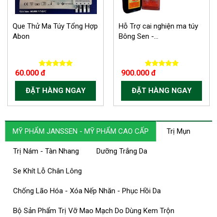
Que Thử Ma Túy Tổng Hợp
Hỗ Trợ cai nghiện ma túy
Abon
Bông Sen -...
60.000 đ
900.000 đ
ĐẶT HÀNG NGAY
ĐẶT HÀNG NGAY
MỸ PHẨM JANSSEN - MỸ PHẨM CAO CẤP
Trị Mụn
Trị Nám - Tàn Nhang
Dưỡng Trắng Da
Se Khít Lỗ Chân Lông
Chống Lão Hóa - Xóa Nếp Nhăn - Phục Hồi Da
Bộ Sản Phẩm Trị Vỡ Mao Mạch Do Dùng Kem Trộn