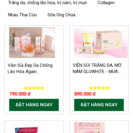
Trắng da, chống lão hóa, trị nám, trị mụn
Collagen
Nhau Thai Cừu
Sữa Ong Chúa
Viên Sủi Đẹp Da Chống
VIÊN SỦI TRẮNG DA, MỜ
Lão Hóa Again...
NÁM GLUWHITE - MUA...
790.000 đ
890.000 đ
ĐẶT HÀNG NGAY
ĐẶT HÀNG NGAY