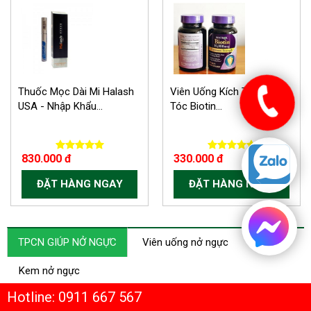
-300.000 VND
Thuốc Mọc Dài Mi Halash
Viên Uống Kích Thích Mọc
USA - Nhập Khẩu...
Tóc Biotin...
830.000 đ
330.000 đ
ĐẶT HÀNG NGAY
ĐẶT HÀNG NGAY
TPCN GIÚP NỞ NGỰC
Viên uống nở ngực
Kem nở ngực
Hotline: 0911 667 567