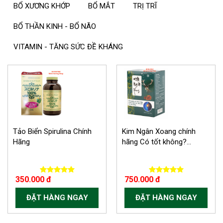
BỔ XƯƠNG KHỚP
BỔ MẮT
TRỊ TRĨ
BỔ THẦN KINH - BỔ NÃO
VITAMIN - TĂNG SỨC ĐỀ KHÁNG
Tảo Biển Spirulina Chính
Kim Ngân Xoang chính
Hãng
hãng Có tốt không?...
350.000 đ
750.000 đ
ĐẶT HÀNG NGAY
ĐẶT HÀNG NGAY