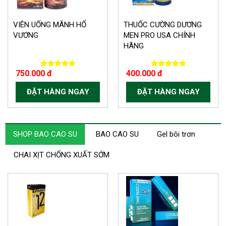
VIÊN UỐNG MÃNH HỔ
THUỐC CƯỜNG DƯƠNG
VƯƠNG
MEN PRO USA CHÍNH
HÃNG
750.000 đ
400.000 đ
ĐẶT HÀNG NGAY
ĐẶT HÀNG NGAY
SHOP BAO CAO SU
BAO CAO SU
Gel bôi trơn
CHAI XỊT CHỐNG XUẤT SỚM