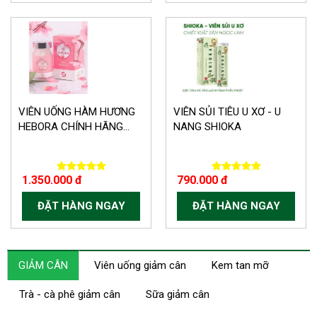
VIÊN UỐNG HÀM HƯƠNG
VIÊN SỦI TIÊU U XƠ - U
HEBORA CHÍNH HÃNG...
NANG SHIOKA
1.350.000 đ
790.000 đ
ĐẶT HÀNG NGAY
ĐẶT HÀNG NGAY
GIẢM CÂN
Viên uống giảm cân
Kem tan mỡ
Trà - cà phê giảm cân
Sữa giảm cân