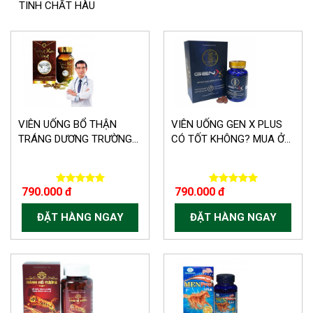
TINH CHẤT HÀU
VIÊN UỐNG BỔ THẬN
VIÊN UỐNG GEN X PLUS
TRÁNG DƯƠNG TRƯỜNG...
CÓ TỐT KHÔNG? MUA Ở...
790.000 đ
790.000 đ
ĐẶT HÀNG NGAY
ĐẶT HÀNG NGAY
-150.000 VND