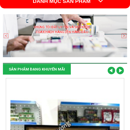
DANH MỤC SẢN PHẨM
CHÚNG TÔI ĐẶT UY TÍN VÀ SỨC KHỎE
CỦA KHÁCH HÀNG LÊN HÀNG ĐẦU
SẢN PHẨM ĐANG KHUYẾN MÃI