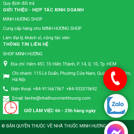
Quy định đổi trả
GIỚI THIỆU - HỢP TÁC KINH DOANH
MINH HƯƠNG SHOP
Cung cấp hàng cho MINH HƯƠNG SHOP
Làm đại lý, khách sỉ, cộng tác viên
THÔNG TIN LIÊN HỆ
SHOP MINH HƯƠNG
Địa chỉ:
Hẻm 451, Tô Hiến Thành, P. 14, Q. 10, Tp. HCM
Chi nhánh:
115 Lê Duẩn, Phường Cửa Nam, Quận Hoàn Kiếm,
Hà Nội
Điện thoại:
+84-911667567
+84-933375692
Email:
lienhe@nhathuocminhhuong.com
GIỜ LÀM VIỆC 6h - 23h hàng ngày
© BẢN QUYỀN THUỘC VỀ
NHÀ THUỐC MINH HƯƠNG TPHCM
.