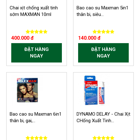
Chai xịt chống xuất tinh
Bao cao su Maxman 5in1
sớm MAXMAN 10ml
thân bi, siêu...
400.000 đ
140.000 đ
ĐẶT HÀNG
ĐẶT HÀNG
NGAY
NGAY
-150.000 VND
Bao cao su Maxman 6in1
DYNAMO DELAY - Chai Xịt
thân bi, gai,...
CHống Xuất Tinh...