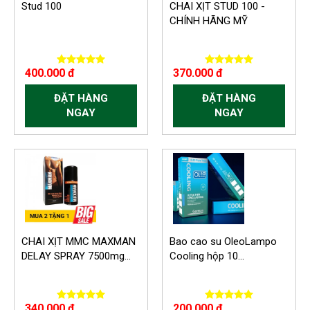
Stud 100
CHAI XỊT STUD 100 -
CHÍNH HÃNG MỸ
400.000 đ
370.000 đ
ĐẶT HÀNG
ĐẶT HÀNG
NGAY
NGAY
-60.000 VND
CHAI XỊT MMC MAXMAN
Bao cao su OleoLampo
DELAY SPRAY 7500mg...
Cooling hộp 10...
340.000 đ
200.000 đ