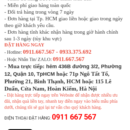
- Miễn phí giao hàng toàn quốc
- Đổi trả hàng trong vòng 7 ngày
- Đơn hàng tại Tp. HCM giao liền hoặc giao trong ngày
theo giờ khách yêu cầu.
- Đơn hàng tỉnh khác nhận hàng trong giờ hành chính
sau 1-3 ngày (tùy khu vực)
ĐẶT HÀNG NGAY
0911.667.567 - 0933.375.692
- Hotline:
0911.667.567
- Hoặc Nhắn Tin/ ZALO:
- Mua trực tiếp:
hẻm 436B đường 3/2, Phường
hoặc 71p Ngô Tất Tố,
12, Quận 10, TpHCM
Phường 21, Bình Thạnh, HCM hoặc 115 Lê
Duẩn, Cửa Nam, Hoàn Kiếm, Hà Nội
-
Đặt hàng trực tiếp ngay trên Website để nhận được nhiều ưu
đãi, nhận quà liền tay, nhanh tay điền ngay vào biểu mẫu phía
dưới, chúng tôi sẽ gọi lại tư vấn cho quý khách hàng.
0911 667 567
ĐIỆN THOẠI ĐẶT HÀNG: