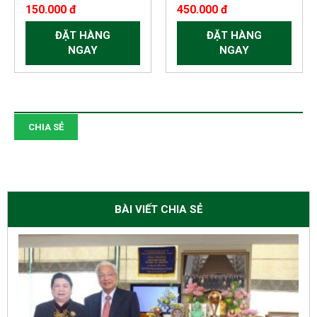
150.000 đ
450.000 đ
ĐẶT HÀNG
ĐẶT HÀNG
NGAY
NGAY
CHIA SẺ
BÀI VIẾT CHIA SẺ