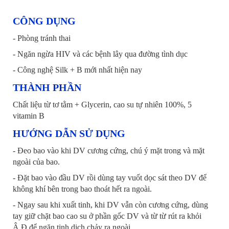
CÔNG DỤNG
- Phòng tránh thai
- Ngăn ngừa HIV và các bệnh lây qua đường tình dục
- Công nghệ Silk + B mới nhất hiện nay
THÀNH PHẦN
Chất liệu từ tơ tằm + Glycerin, cao su tự nhiên 100%, 5
vitamin B
HƯỚNG DẪN SỬ DỤNG
- Đeo bao vào khi DV cương cứng, chú ý mặt trong và mặt
ngoài của bao.
- Đặt bao vào đầu DV rồi dùng tay vuốt dọc sát theo DV để
không khí bên trong bao thoát hết ra ngoài.
- Ngay sau khi xuất tinh, khi DV vẫn còn cương cứng, dùng
tay giữ chặt bao cao su ở phần gốc DV và từ từ rút ra khỏi
Â.Đ để ngăn tinh dịch chảy ra ngoài.