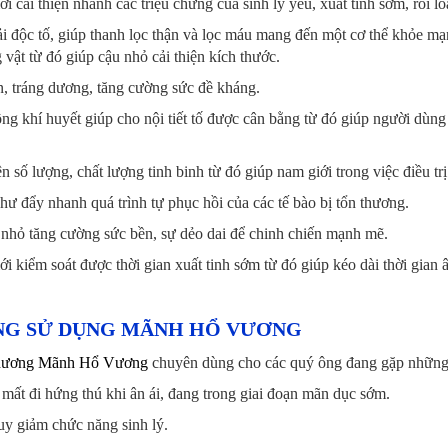
ới cải thiện nhanh các triệu chứng của sinh lý yếu, xuất tinh sớm, rối 
hải độc tố, giúp thanh lọc thận và lọc máu mang đến một cơ thể khỏe mạ
vật từ đó giúp cậu nhỏ cải thiện kích thước.
ận, tráng dương, tăng cường sức đề kháng.
ông khí huyết giúp cho nội tiết tố được cân bằng từ đó giúp người dùng 
iện số lượng, chất lượng tinh binh từ đó giúp nam giới trong việc điều t
hư đẩy nhanh quá trình tự phục hồi của các tế bào bị tổn thương.
 nhỏ tăng cường sức bền, sự dẻo dai để chinh chiến mạnh mẽ.
ới kiểm soát được thời gian xuất tinh sớm từ đó giúp kéo dài thời gian 
NG SỬ DỤNG MÃNH HỔ VƯƠNG
 dương Mãnh Hổ Vương
chuyên dùng cho các quý ông đang gặp những tr
 mất đi hứng thú khi ân ái, đang trong giai đoạn mãn dục sớm.
uy giảm chức năng sinh lý.