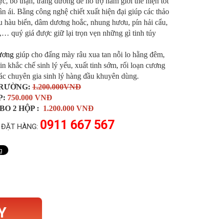
c, bổ thận, tráng dương để hỗ trợ nam giới thể hiện tốt
ân ái. Bằng công nghệ chiết xuất hiện đại giúp các thảo
u hàu biển, dâm dương hoắc, nhung hươu, pín hải cẩu,
,… quý giá được giữ lại trọn vẹn những gì tinh túy
ương
giúp cho đấng mày râu xua tan nỗi lo hằng đêm,
 tin khắc chế sinh lý yếu, xuất tinh sớm, rối loạn cương
c chuyên gia sinh lý hàng đầu khuyên dùng.
TRƯỜNG:
1.200.000VNĐ
P:
750.000 VNĐ
O 2 HỘP :
1.200.000 VNĐ
0911 667 567
 ĐẶT HÀNG:
Y