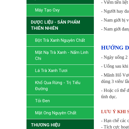
- Viêm tiền liệt
Máy Tạo Oxy
- Người hay đau
- Nam giới bị 
DƯỢC LIỆU - SẢN PHẨM
THIÊN NHIÊN
- Nam giới đang
Bột Trà Xanh Nguyên Chất
HƯỚNG D
Mặt Nạ Trà Xanh - Nấm Linh
- Ngày uống 2 l
Chi
- Uống sau khi
Lá Trà Xanh Tươi
- Mãnh Hổ Vươn
dùng 3 viên/ lầ
Khổ Qua Rừng - Trị Tiểu
Đường
- Hoặc có thể d
tình dục.
Tỏi Đen
LƯU Ý KHI 
Mật Ong Nguyên Chất
- Hạn chế các c
THƯƠNG HIỆU
- Tích cực hoạt