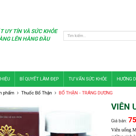
T UY TÍN VÀ SỨC KHỎE
ÀNG LÊN HÀNG ĐẦU
THIỆU
BÍ QUYẾT LÀM ĐẸP
TƯ VẤN SỨC KHỎE
HƯỚNG 
n phẩm
Thuốc Bổ Thận
BỔ THẬN - TRÁNG DƯƠNG
VIÊN
75
Giá bán:
Viên uống 