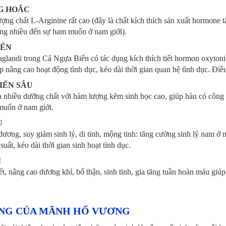
G HOẮC
ng chất L-Arginine rất cao (đây là chất kích thích sản xuất hormone tă
ng nhiều đến sự ham muốn ở nam giới).
IỂN
glandi trong Cá Ngựa Biển có tác dụng kích thích tiết hormon oxytonin 
p nâng cao hoạt động tình dục, kéo dài thời gian quan hệ tình dục. Điều
IỂN SÂU
 nhiều dưỡng chất với hàm lượng kẽm sinh học cao, giúp hàu có công dụ
muốn ở nam giới.
U
dương, suy giảm sinh lý, di tinh, mộng tinh: tăng cường sinh lý nam ở mọ
suất, kéo dài thời gian sinh hoạt tình dục.
M
ết, nâng cao dương khí, bổ thận, sinh tinh, gia tăng tuần hoàn máu gi
NG CỦA MÃNH HỔ VƯƠNG