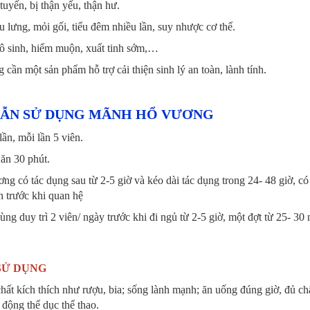
 tuyến, bị thận yếu, thận hư.
 lưng, mỏi gối, tiểu đêm nhiều lần, suy nhược cơ thể.
vô sinh, hiếm muộn, xuất tinh sớm,…
 cần một sản phẩm hỗ trợ cải thiện sinh lý an toàn, lành tính.
ẪN SỬ DỤNG MÃNH HỔ VƯƠNG
ần, mỗi lần 5 viên.
 ăn 30 phút.
g có tác dụng sau từ 2-5 giờ và kéo dài tác dụng trong 24- 48 giờ, 
n trước khi quan hệ
ùng duy trì 2 viên/ ngày trước khi đi ngủ từ 2-5 giờ, một đợt từ 25- 30
SỬ DỤNG
hất kích thích như rượu, bia; sống lành mạnh; ăn uống đúng giờ, đủ chấ
 động thể dục thể thao.