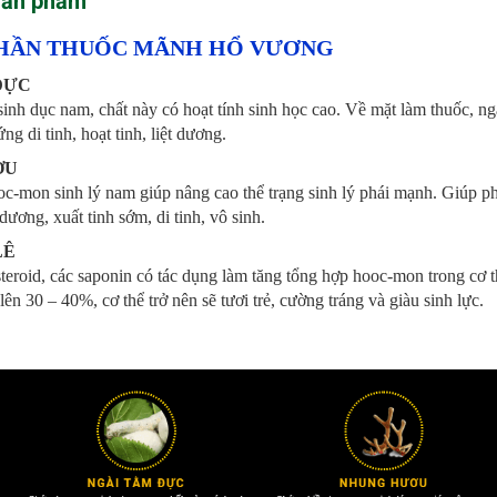
sản phẩm
HẦN THUỐC MÃNH HỔ VƯƠNG
ĐỰC
nh dục nam, chất này có hoạt tính sinh học cao. Về mặt làm thuốc, ngà
ng di tinh, hoạt tinh, liệt dương.
ƠU
c-mon sinh lý nam giúp nâng cao thể trạng sinh lý phái mạnh. Giúp phụ
dương, xuất tinh sớm, di tinh, vô sinh.
LÊ
teroid, các saponin có tác dụng làm tăng tổng hợp hooc-mon trong cơ
ên 30 – 40%, cơ thể trở nên sẽ tươi trẻ, cường tráng và giàu sinh lực.