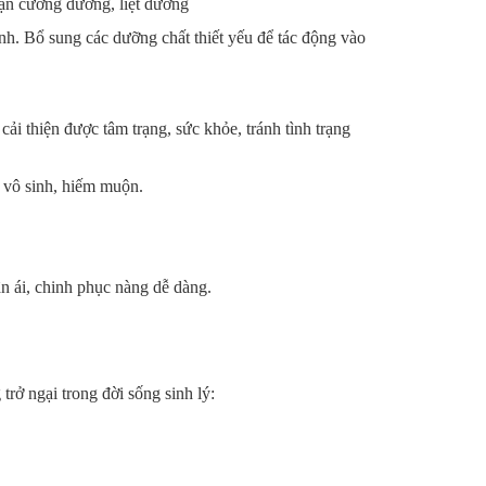
loạn cương dương, liệt dương
nh. Bổ sung các dưỡng chất thiết yếu để tác động vào
cải thiện được tâm trạng, sức khỏe, tránh tình trạng
rị vô sinh, hiếm muộn.
ân ái, chinh phục nàng dễ dàng.
ở ngại trong đời sống sinh lý: