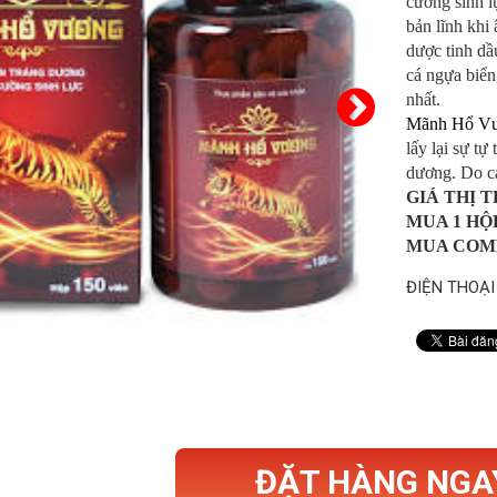
cường sinh lự
bản lĩnh khi 
dược tinh dầ
cá ngựa biển
nhất.
Mãnh Hổ V
lấy lại sự tự
dương. Do cá
GIÁ THỊ 
MUA 1 HỘ
MUA COMB
ĐIỆN THOẠI
ĐẶT HÀNG NGA