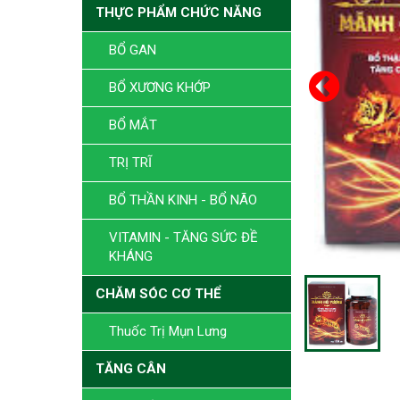
THỰC PHẨM CHỨC NĂNG
BỔ GAN
BỔ XƯƠNG KHỚP
BỔ MẮT
TRỊ TRĨ
BỔ THẦN KINH - BỔ NÃO
VITAMIN - TĂNG SỨC ĐỀ
KHÁNG
CHĂM SÓC CƠ THỂ
Thuốc Trị Mụn Lưng
TĂNG CÂN