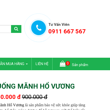
Tư Vấn Viên
0911 667 567
0
DẪN MUA HÀNG
LIÊN HỆ
Sản phẩm
 UỐNG MÃNH HỔ VƯƠNG
0.000 đ
900.000 đ
Mãnh Hổ Vương
là sản phẩm bảo vệ sức khỏe giúp tăng