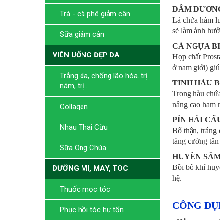
DÂM DƯƠN
Trà - cà phê giảm cân
Lá chứa hàm lượ
sẽ làm ảnh hưở
Sữa giảm cân
CÁ NGỰA B
VIÊN UỐNG ĐẸP DA
Hợp chất Prosta
ở nam giới) giú
Trắng da, chống lão hóa, trị
TINH HÀU B
nám, trị...
Trong hàu chứa
nâng cao ham 
Collagen
PÍN HẢI CẨ
Nhau Thai Cừu
Bổ thận, tráng 
tăng cường tần 
Sữa Ong Chúa
HUYỀN SÂ
Bồi bổ khí huy
DƯỠNG MI, MÀY, TÓC
hệ.
Thuốc mọc tóc
CÔNG DỤ
Phục hồi tóc hư tổn