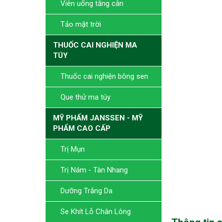
Viên uống tăng cân
Tảo mặt trời
THUỐC CAI NGHIỆN MA
TÚY
Thuốc cai nghiện bông sen
Que thử ma túy
MỸ PHẨM JANSSEN - MỸ
PHẨM CAO CẤP
Trị Mụn
Trị Nám - Tàn Nhang
Dưỡng Trắng Da
Se Khít Lỗ Chân Lông