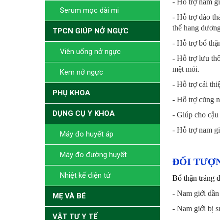
- Hỗ trợ nam gi
Serum mọc dài mi
- Hỗ trợ đào t
thể hang dương 
TPCN GIÚP NỞ NGỰC
- Hỗ trợ bổ th
Viên uống nở ngực
- Hỗ trợ lưu th
mệt mỏi.
Kem nở ngực
- Hỗ trợ cải th
PHỤ KHOA
- Hỗ trợ cũng n
DỤNG CỤ Y KHOA
- Giúp cho cậu
- Hỗ trợ nam gi
Máy đo huyết áp
Máy đo đường huyết
ĐỐI TƯỢ
Nhiệt kế điện tử
Bổ thận tráng
- Nam giới dần
MẸ VÀ BÉ
- Nam giới bị s
VẬT TƯ Y TẾ