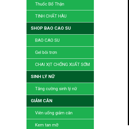
Thuốc Bổ Thận
TINH CHẤT HÀU
SHOP BAO CAO SU
BAO CAO SU
Gel bôi trơn
CHAI XỊT CHỐNG XUẤT SỚM
SINH LÝ NỮ
Tăng cường sinh lý nữ
GIẢM CÂN
Viên uống giảm cân
Kem tan mỡ