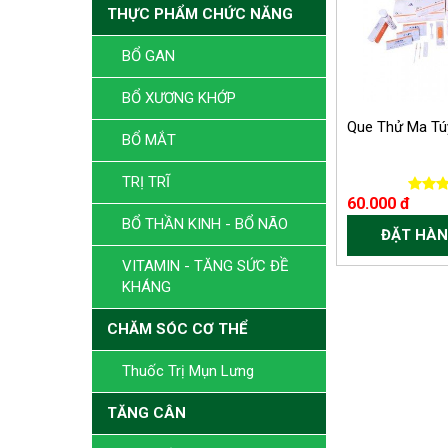
THỰC PHẨM CHỨC NĂNG
BỔ GAN
BỔ XƯƠNG KHỚP
Que Thử Ma Tú
BỔ MẮT
TRỊ TRĨ
60.000 đ
BỔ THẦN KINH - BỔ NÃO
ĐẶT HÀN
VITAMIN - TĂNG SỨC ĐỀ
KHÁNG
CHĂM SÓC CƠ THỂ
Thuốc Trị Mụn Lưng
TĂNG CÂN