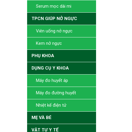
Serum mọc dài mi
TPCN GIÚP NỞ NGỰC
Viên uống nở ngực
Kem nở ngực
PHỤ KHOA
DỤNG CỤ Y KHOA
Máy đo huyết áp
Máy đo đường huyết
Nhiệt kế điện tử
MẸ VÀ BÉ
VẬT TƯ Y TẾ