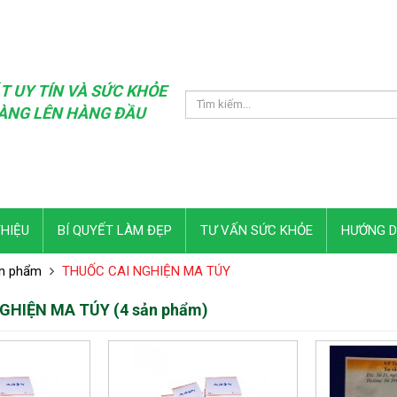
T UY TÍN VÀ SỨC KHỎE
ÀNG LÊN HÀNG ĐẦU
THIỆU
BÍ QUYẾT LÀM ĐẸP
TƯ VẤN SỨC KHỎE
HƯỚNG 
n phẩm
THUỐC CAI NGHIỆN MA TÚY
GHIỆN MA TÚY (4 sản phẩm)