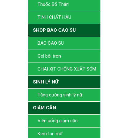
Thuốc Bổ Thận
TINH CHẤT HÀU
SHOP BAO CAO SU
BAO CAO SU
Gel bôi trơn
CHAI XỊT CHỐNG XUẤT SỚM
SINH LÝ NỮ
Tăng cường sinh lý nữ
GIẢM CÂN
Viên uống giảm cân
Kem tan mỡ