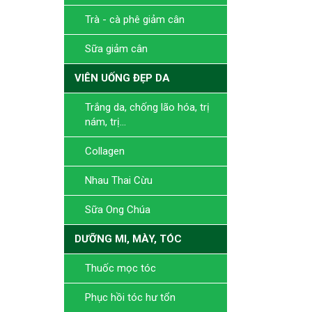
Trà - cà phê giảm cân
Sữa giảm cân
VIÊN UỐNG ĐẸP DA
Trắng da, chống lão hóa, trị
nám, trị...
Collagen
Nhau Thai Cừu
Sữa Ong Chúa
DƯỠNG MI, MÀY, TÓC
Thuốc mọc tóc
Phục hồi tóc hư tổn