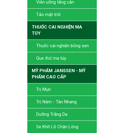
Viên uống tăng cân
Tảo mặt trời
THUỐC CAI NGHIỆN MA
TÚY
Thuốc cai nghiện bông sen
Que thử ma túy
MỸ PHẨM JANSSEN - MỸ
PHẨM CAO CẤP
Trị Mụn
Trị Nám - Tàn Nhang
Dưỡng Trắng Da
Se Khít Lỗ Chân Lông