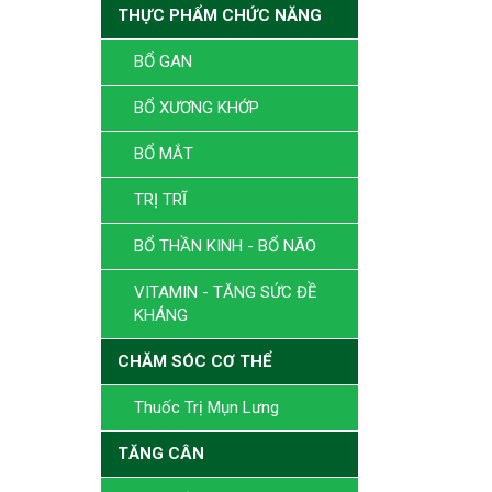
THỰC PHẨM CHỨC NĂNG
BỔ GAN
BỔ XƯƠNG KHỚP
BỔ MẮT
TRỊ TRĨ
BỔ THẦN KINH - BỔ NÃO
VITAMIN - TĂNG SỨC ĐỀ
KHÁNG
CHĂM SÓC CƠ THỂ
Thuốc Trị Mụn Lưng
TĂNG CÂN