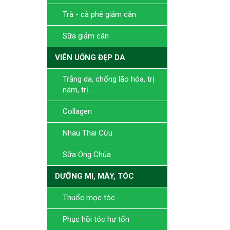
Trà - cà phê giảm cân
Sữa giảm cân
VIÊN UỐNG ĐẸP DA
Trắng da, chống lão hóa, trị
nám, trị...
Collagen
Nhau Thai Cừu
Sữa Ong Chúa
DƯỠNG MI, MÀY, TÓC
Thuốc mọc tóc
Phục hồi tóc hư tổn