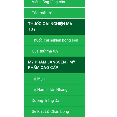
Viên uống tăng cân
Tảo mặt trời
THUỐC CAI NGHIỆN MA
TÚY
Thuốc cai nghiện bông sen
Que thử ma túy
MỸ PHẨM JANSSEN - MỸ
PHẨM CAO CẤP
Trị Mụn
Trị Nám - Tàn Nhang
Dưỡng Trắng Da
Se Khít Lỗ Chân Lông