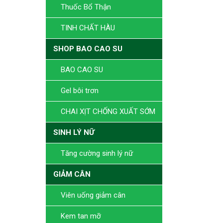
Thuốc Bổ Thận
TINH CHẤT HÀU
SHOP BAO CAO SU
BAO CAO SU
Gel bôi trơn
CHAI XỊT CHỐNG XUẤT SỚM
SINH LÝ NỮ
Tăng cường sinh lý nữ
GIẢM CÂN
Viên uống giảm cân
Kem tan mỡ