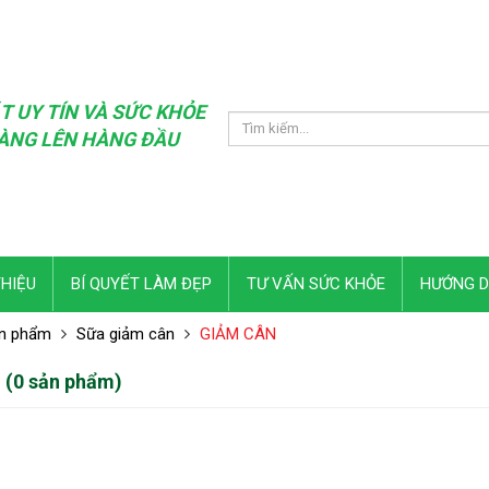
T UY TÍN VÀ SỨC KHỎE
ÀNG LÊN HÀNG ĐẦU
THIỆU
BÍ QUYẾT LÀM ĐẸP
TƯ VẤN SỨC KHỎE
HƯỚNG 
n phẩm
Sữa giảm cân
GIẢM CÂN
 (0 sản phẩm)