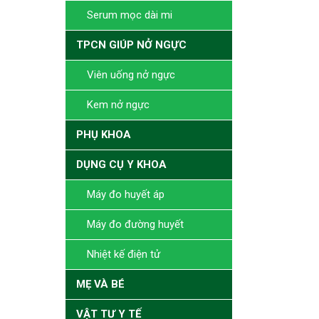
Serum mọc dài mi
TPCN GIÚP NỞ NGỰC
Viên uống nở ngực
Kem nở ngực
PHỤ KHOA
DỤNG CỤ Y KHOA
Máy đo huyết áp
Máy đo đường huyết
Nhiệt kế điện tử
MẸ VÀ BÉ
VẬT TƯ Y TẾ