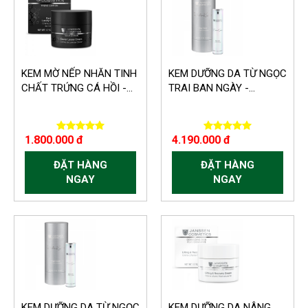
KEM MỜ NẾP NHĂN TINH
KEM DƯỠNG DA TỪ NGỌC
CHẤT TRỨNG CÁ HỒI -...
TRAI BAN NGÀY -...
1.800.000 đ
4.190.000 đ
ĐẶT HÀNG
ĐẶT HÀNG
NGAY
NGAY
KEM DƯỠNG DA TỪ NGỌC
KEM DƯỠNG DA NÂNG