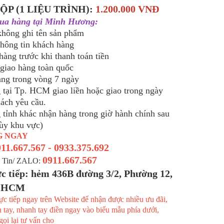
ỘP (1 LIỆU TRÌNH):
1.200.000 VNĐ
ua hàng tại Minh Hương:
 không ghi tên sản phẩm
thông tin khách hàng
hàng trước khi thanh toán tiền
 giao hàng toàn quốc
hàng trong vòng 7 ngày
 tại Tp. HCM giao liền hoặc giao trong ngày
hách yêu cầu.
 tỉnh khác nhận hàng trong giờ hành chính sau
tùy khu vực)
G NGAY
11.667.567 - 0933.375.692
0911.667.567
n Tin/ ZALO:
c tiếp:
hẻm 436B đường 3/2, Phường 12,
, HCM
ực tiếp ngay trên Website để nhận được nhiều ưu đãi,
n tay, nhanh tay điền ngay vào biểu mẫu phía dưới,
gọi lại tư vấn cho