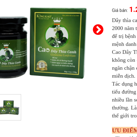
1.
Giá bán:
Dây thìa c
2000 năm 
để trị bệnh
mệnh danh 
Cao Dây Th
không còn c
ngăn chận 
miễn dịch.
Tác dụng h
tiểu đường
nhiều lần 
thường. Là
thế giới tr
ƯU ĐIỂ