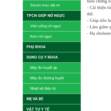
biến chứng t
Serum mọc dài mi
- Cải thiện t
thể.
TPCN GIÚP NỞ NGỰC
- Giúp tiêu h
Viên uống nở ngực
- Làm giảm q
- Hạ cholest
Kem nở ngực
PHỤ KHOA
DỤNG CỤ Y KHOA
Máy đo huyết áp
Máy đo đường huyết
Nhiệt kế điện tử
MẸ VÀ BÉ
VẬT TƯ Y TẾ