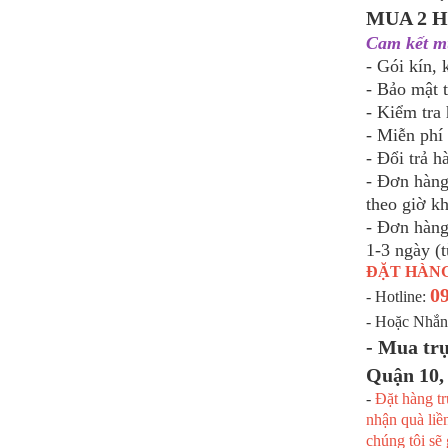
MUA 2 H
Cam kết m
- Gói kín,
- Bảo mật 
- Kiểm tra 
- Miễn phí
- Đổi trả 
- Đơn hàng
theo giờ k
- Đơn hàng
1-3 ngày (
ĐẶT HÀN
09
- Hotline:
- Hoặc Nhắ
- Mua trự
Quận 10
-
Đặt hàng tr
nhận quà liề
chúng tôi sẽ 