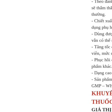
- Theo đán
sẽ thẩm th
thường.
- Chiết xu
dụng phụ h
- Dùng đượ
vẫn có thể
- Tăng tốc
viên, mức 
- Phục hồi
phẩm khác
- Dạng ca
- Sản phẩm
GMP – WHO
KHUYẾ
THUỐC
GIÁ TH