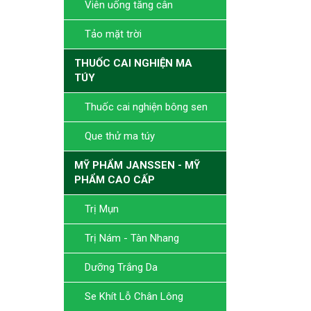
Viên uống tăng cân
Tảo mặt trời
THUỐC CAI NGHIỆN MA
TÚY
Thuốc cai nghiện bông sen
Que thử ma túy
MỸ PHẨM JANSSEN - MỸ
PHẨM CAO CẤP
Trị Mụn
Trị Nám - Tàn Nhang
Dưỡng Trắng Da
Se Khít Lỗ Chân Lông