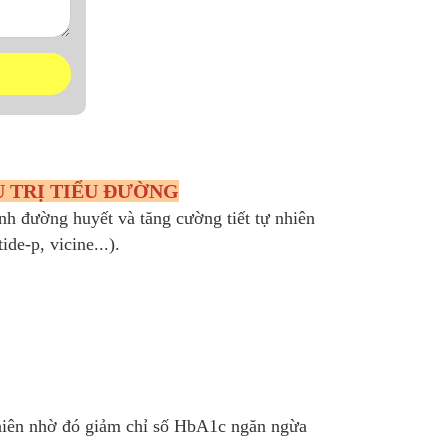
 TRỊ TIỂU ĐƯỜNG
ịnh đường huyết và tăng cường tiết tự nhiên
de-p, vicine...).
ự nhiên nhờ đó giảm chỉ số HbA1c ngăn ngừa