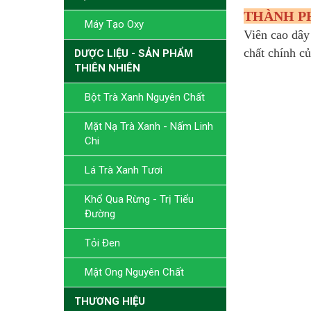
THÀNH P
Máy Tạo Oxy
Viên cao dây
chất chính củ
DƯỢC LIỆU - SẢN PHẨM
THIÊN NHIÊN
Bột Trà Xanh Nguyên Chất
Mặt Nạ Trà Xanh - Nấm Linh
Chi
Lá Trà Xanh Tươi
Khổ Qua Rừng - Trị Tiểu
Đường
Tỏi Đen
Mật Ong Nguyên Chất
THƯƠNG HIỆU