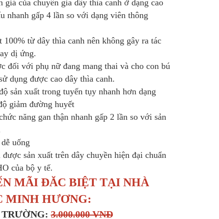
h giá của chuyên gia dây thìa canh ở dạng cao
ấu nhanh gấp 4 lần so với dạng viên thông
ất 100% từ dây thìa canh nên không gây ra tác
ay dị ứng.
c đối với phụ nữ đang mang thai và cho con bú
 sử dụng được cao dây thìa canh.
 độ sản xuất trong tuyến tụy nhanh hơn dạng
độ giảm đường huyết
 chức năng gan thận nhanh gấp 2 lần so với sản
.
o dễ uống
 được sản xuất trên dây chuyền hiện đại chuẩn
 của bộ y tế.
N MÃI ĐĂC BIỆT TẠI NHÀ
 MINH HƯƠNG:
Ị TRƯỜNG:
3.000.000 VNĐ