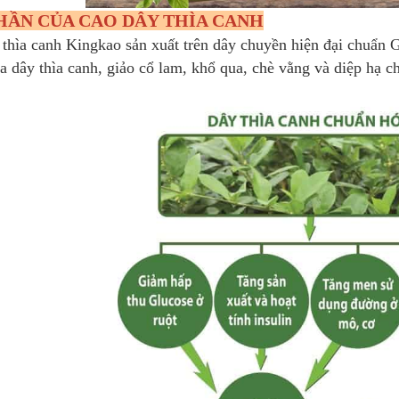
HẦN CỦA CAO DÂY THÌA CANH
 thìa canh Kingkao sản xuất trên dây chuyền hiện đại chu
a dây thìa canh, giảo cổ lam, khổ qua, chè vằng và diệp hạ c