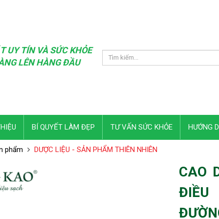
T UY TÍN VÀ SỨC KHỎE
ÀNG LÊN HÀNG ĐẦU
THIỆU
BÍ QUYẾT LÀM ĐẸP
TƯ VẤN SỨC KHỎE
HƯỚNG 
n phẩm
DƯỢC LIỆU - SẢN PHẨM THIÊN NHIÊN
CAO 
ĐIỀU
ĐƯỜN