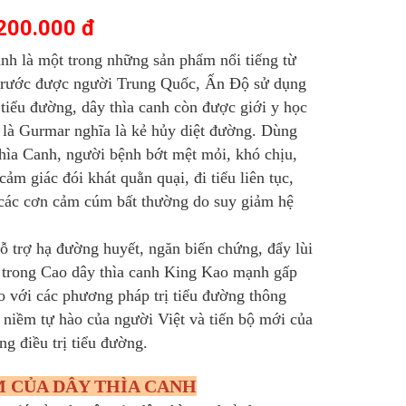
200.000 đ
anh là một trong những sản phẩm nổi tiếng từ
trước được người Trung Quốc, Ấn Độ sử dụng
 tiểu đường, dây thìa canh còn được giới y học
là Gurmar nghĩa là kẻ hủy diệt đường. Dùng
ìa Canh, người bệnh bớt mệt mỏi, khó chịu,
ảm giác đói khát quằn quại, đi tiểu liên tục,
các cơn cảm cúm bất thường do suy giảm hệ
ỗ trợ hạ đường huyết, ngăn biến chứng, đẩy lùi
 trong Cao dây thìa canh King Kao mạnh gấp
so với các phương pháp trị tiểu đường thông
 niềm tự hào của người Việt và tiến bộ mới của
ong điều trị tiểu đường.
M CỦA DÂY THÌA CANH