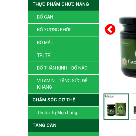
THỰC PHẨM CHỨC NĂNG
BỔ GAN
BỔ XƯƠNG KHỚP
BỔ MẮT
TRỊ TRĨ
BỔ THẦN KINH - BỔ NÃO
VITAMIN - TĂNG SỨC ĐỀ
KHÁNG
CHĂM SÓC CƠ THỂ
Thuốc Trị Mụn Lưng
TĂNG CÂN