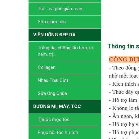
Trà - cà phê giảm cân
Sữa giảm cân
VIÊN UỐNG ĐẸP DA
Thông tin 
Trắng da, chống lão hóa, trị
nám, trị...
CÔNG DỤN
Collagen
- Theo đông y
nhờ một loạt 
Nhau Thai Cừu
- Kích thích 
- Thúc đẩy q
Sữa Ong Chúa
- Hỗ trợ làm
DƯỠNG MI, MÀY, TÓC
- Không lo t
- Ăn ngon, k
Thuốc mọc tóc
- Hỗ trợ hạ 
- Hỗ trợ phục
Phục hồi tóc hư tổn