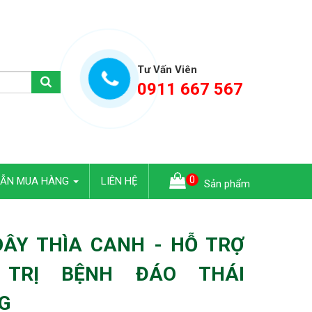
Tư Vấn Viên
0911 667 567
0
DẪN MUA HÀNG
LIÊN HỆ
Sản phẩm
DÂY THÌA CANH - HỖ TRỢ
 TRỊ BỆNH ĐÁO THÁI
G