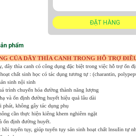
sản phẩm
G CỦA DÂY THÌA CANH TRONG HỖ TRỢ ĐIỀU
, dây thìa canh có công dụng đặc biệt trong việc hỗ trợ ổn đ
hoạt chất sinh học có tác dụng tương tự : (charantin, polypepti
sản sinh nội sinh
uá trình chuyển hóa đường thành năng lượng
 hạ và ổn định đường huyết hiệu quả lâu dài
ái phát, không gây tác dụng phụ
hông cần thực hiện kiêng khem nghiêm ngặt
và ổn định đường huyết.
 hồi tuyến tụy, giúp tuyến tụy sản sinh hoạt chất lnsuIin t