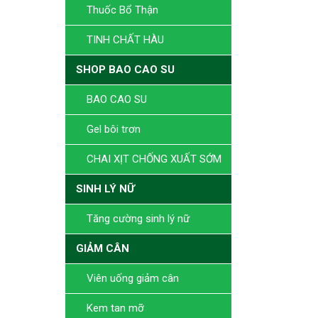
Thuốc Bổ Thận
TINH CHẤT HÀU
SHOP BAO CAO SU
BAO CAO SU
Gel bôi trơn
CHAI XỊT CHỐNG XUẤT SỚM
SINH LÝ NỮ
Tăng cường sinh lý nữ
GIẢM CÂN
Viên uống giảm cân
Kem tan mỡ