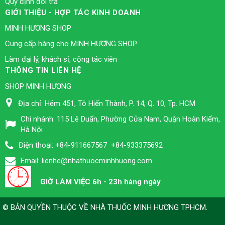
Quy định đổi trả
GIỚI THIỆU - HỢP TÁC KINH DOANH
MINH HƯƠNG SHOP
Cung cấp hàng cho MINH HƯƠNG SHOP
Làm đại lý, khách sỉ, cộng tác viên
THÔNG TIN LIÊN HỆ
SHOP MINH HƯƠNG
Địa chỉ:
Hẻm 451, Tô Hiến Thành, P. 14, Q. 10, Tp. HCM
Chi nhánh:
115 Lê Duẩn, Phường Cửa Nam, Quận Hoàn Kiếm,
Hà Nội
Điện thoại:
+84-911667567
+84-933375692
Email:
lienhe@nhathuocminhhuong.com
GIỜ LÀM VIỆC 6h - 23h hàng ngày
© BẢN QUYỀN THUỘC VỀ
NHÀ THUỐC MINH HƯƠNG TPHCM
.