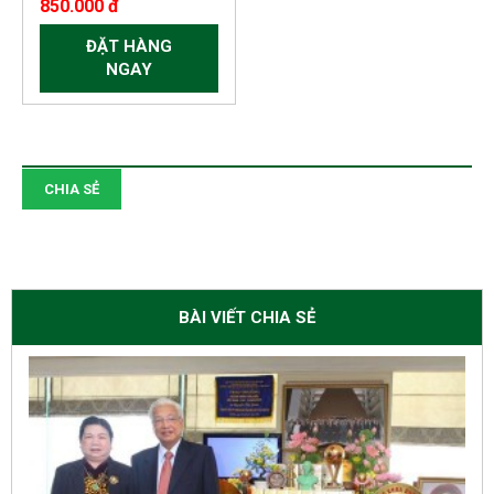
850.000 đ
ĐẶT HÀNG
NGAY
CHIA SẺ
BÀI VIẾT CHIA SẺ