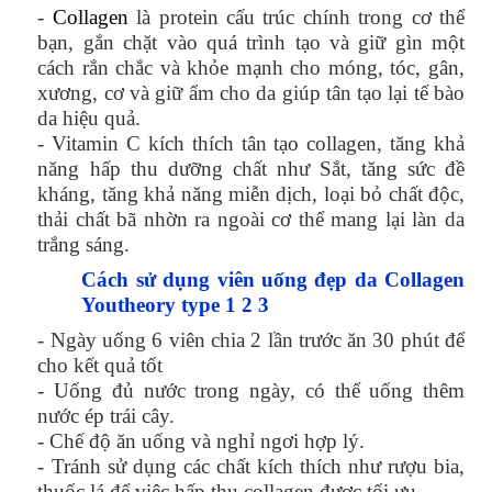
-
Collagen
là protein cấu trúc chính trong cơ thể
bạn, gắn chặt vào quá trình tạo và giữ gìn một
cách rắn chắc và khỏe mạnh cho móng, tóc, gân,
xương, cơ và giữ ẩm cho da giúp tân tạo lại tế bào
da hiệu quả.
- Vitamin C kích thích tân tạo collagen, tăng khả
năng hấp thu dưỡng chất như Sắt, tăng sức đề
kháng, tăng khả năng miễn dịch, loại bỏ chất độc,
thải chất bã nhờn ra ngoài cơ thể mang lại làn da
trắng sáng.
Cách sử dụng viên uống đẹp da Collagen
Youtheory type 1 2 3
- Ngày uống 6 viên chia 2 lần trước ăn 30 phút để
cho kết quả tốt
- Uống đủ nước trong ngày, có thể uống thêm
nước ép trái cây.
- Chế độ ăn uống và nghỉ ngơi hợp lý.
- Tránh sử dụng các chất kích thích như rượu bia,
thuốc lá để việc hấp thu collagen được tối ưu.