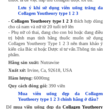
Lưu ý khi sử dụng viên uống trắng da
Collagen Youtheory type 1 2 3
-
Collagen Youtheory type 1 2 3
thích hợp dùng
cho cả nam và nữ từ 20 tuổi trở lên
- Phụ nữ có thai, đang cho con bú hoặc đang điều
trị bệnh mạn tính bằng thuốc muốn sử dụng
Collagen Youtheory Type 1 2 3 nên tham khảo ý
kiến của Bác sĩ hoặc Dược sĩ tư vấn.Thông tin sản
phẩm.
Hãng sản xuất:
Nutrawise
Xuất xứ:
Irvine, Ca, 92618, USA
Hàm lượng:
6000mg
Quy cách đóng gói:
390 viên
Mua
viên uống đẹp da
Collagen
Youtheory type 1 2 3
chính hãng
ở đâu?
Để
mua
viên uống
đẹp
da
Collagen Youtheory