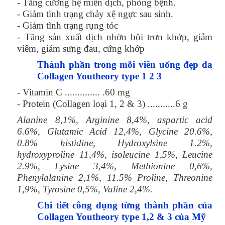
- Tăng cường hệ miễn dịch, phòng bệnh.
- Giảm tình trạng chảy xệ ngực sau sinh.
- Giảm tình trạng rụng tóc
- Tăng sản xuất dịch nhờn bôi trơn khớp, giảm
viêm, giảm sưng đau, cứng khớp
Thành phần trong mỗi viên uống đẹp da
Collagen Youtheory type 1 2 3
- Vitamin C .............. .60 mg
- Protein (Collagen loại 1, 2 & 3) ...........6 g
Alanine 8,1%, Arginine 8,4%, aspartic acid
6.6%, Glutamic Acid 12,4%, Glycine 20.6%,
0.8% histidine, Hydroxylsine 1.2%,
hydroxyproline 11,4%, isoleucine 1,5%, Leucine
2.9%, Lysine 3,4%, Methionine 0,6%,
Phenylalanine 2,1%, 11.5% Proline, Threonine
1,9%, Tyrosine 0,5%, Valine 2,4%.
Chi tiết công dụng từng thành phần của
Collagen Youtheory type 1,2 & 3 của Mỹ