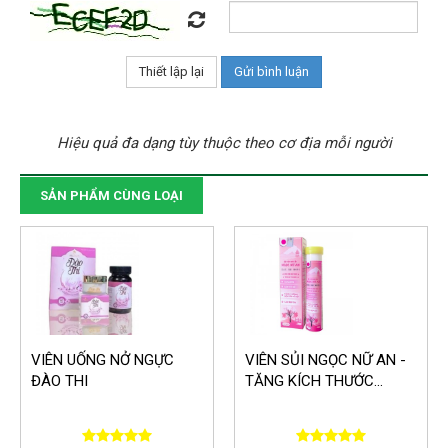
Hiệu quả đa dạng tùy thuộc theo cơ địa mỗi người
SẢN PHẨM CÙNG LOẠI
VIÊN UỐNG NỞ NGỰC
VIÊN SỦI NGỌC NỮ AN -
ĐÀO THI
TĂNG KÍCH THƯỚC...