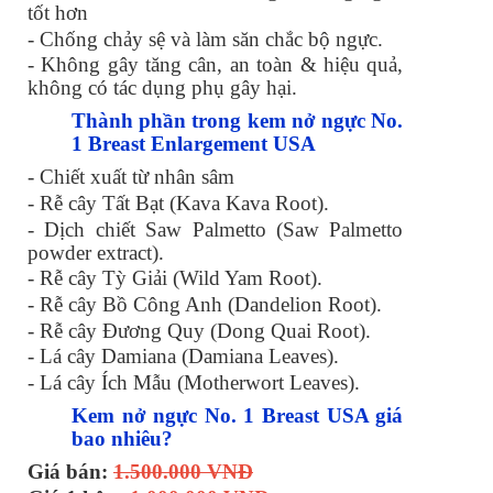
tốt hơn
- Chống chảy sệ và làm săn chắc bộ ngực.
- Không gây tăng cân, an toàn & hiệu quả,
không có tác dụng phụ gây hại.
Thành phần trong kem nở ngực No.
1 Breast Enlargement USA
- Chiết xuất từ nhân sâm
- Rễ cây Tất Bạt (Kava Kava Root).
- Dịch chiết Saw Palmetto (Saw Palmetto
powder extract).
- Rễ cây Tỳ Giải (Wild Yam Root).
- Rễ cây Bồ Công Anh (Dandelion Root).
- Rễ cây Đương Quy (Dong Quai Root).
- Lá cây Damiana (Damiana Leaves).
- Lá cây Ích Mẫu (Motherwort Leaves).
Kem nở ngực No. 1 Breast USA giá
bao nhiêu?
Giá bán:
1.500.000 VNĐ