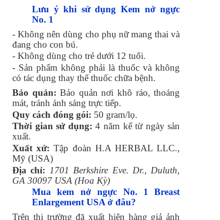
Lưu ý khi sử dụng Kem nở ngực
No. 1
- Không nên dùng cho phụ nữ mang thai và
đang cho con bú.
- Không dùng cho trẻ dưới 12 tuổi.
- Sản phẩm không phải là thuốc và không
có tác dụng thay thế thuốc chữa bệnh.
Bảo quản:
Bảo quản nơi khô ráo, thoáng
mát, tránh ánh sáng trực tiếp.
Quy cách đóng gói:
50 gram/lọ.
Thời gian sử dụng:
4 năm kể từ ngày sản
xuất.
Xuất xứ:
Tập đoàn H.A HERBAL LLC.,
Mỹ (USA)
Địa chỉ:
1701 Berkshire Eve. Dr., Duluth,
GA 30097 USA (Hoa Kỳ)
Mua kem nở ngực No. 1 Breast
Enlargement USA ở đâu?
Trên thị trường đã xuất hiện hàng giả ảnh