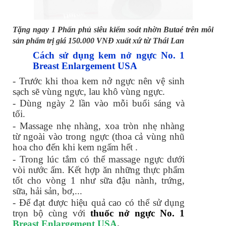
Tặng ngay 1 Phấn phủ siêu kiểm soát nhờn Butaé trên mỗi
sản phẩm trị giá 150.000 VNĐ xuất xứ từ Thái Lan
Cách sử dụng kem nở ngực No. 1
Breast Enlargement USA
- Trước khi thoa kem nở ngực nên vệ sinh
sạch sẽ vùng ngực, lau khô vùng ngực.
- Dùng ngày 2 lần vào mỗi buổi sáng và
tối.
- Massage nhẹ nhàng, xoa tròn nhẹ nhàng
từ ngoài vào trong ngực (thoa cả vùng nhũ
hoa cho đến khi kem ngấm hết .
- Trong lúc tắm có thể massage ngực dưới
vòi nước ấm. Kết hợp ăn những thực phẩm
tốt cho vòng 1 như sữa đậu nành, trứng,
sữa, hải sản, bơ,...
- Để đạt được hiệu quả cao có thể sử dụng
trọn bộ cùng với
thuốc nở ngực No. 1
Breast Enlargement USA
.