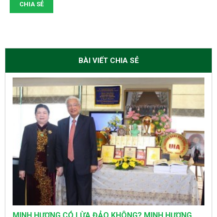
CHIA SẺ
BÀI VIẾT CHIA SẺ
MINH HƯƠNG CÓ LỪA ĐẢO KHÔNG? MINH HƯƠNG