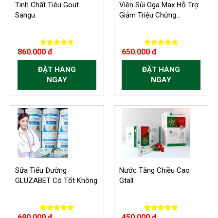
Tinh Chất Tiêu Gout
Viên Sủi Oga Max Hỗ Trợ
Sangu
Giảm Triệu Chứng...
860.000 đ
650.000 đ
ĐẶT HÀNG
ĐẶT HÀNG
NGAY
NGAY
Sữa Tiểu Đường
Nước Tăng Chiều Cao
GLUZABET Có Tốt Không
Gtall
690.000 đ
450.000 đ