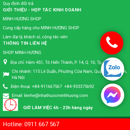
Quy định đổi trả
GIỚI THIỆU - HỢP TÁC KINH DOANH
MINH HƯƠNG SHOP
Cung cấp hàng cho MINH HƯƠNG SHOP
Làm đại lý, khách sỉ, cộng tác viên
THÔNG TIN LIÊN HỆ
SHOP MINH HƯƠNG
Địa chỉ:
Hẻm 451, Tô Hiến Thành, P. 14, Q. 10, Tp. HCM
Chi nhánh:
115 Lê Duẩn, Phường Cửa Nam, Quận Hoàn Kiếm,
Hà Nội
Điện thoại:
+84-911667567
+84-933375692
Email:
lienhe@nhathuocminhhuong.com
GIỜ LÀM VIỆC 6h - 23h hàng ngày
© BẢN QUYỀN THUỘC VỀ
NHÀ THUỐC MINH HƯƠNG TPHCM
.
Hotline: 0911 667 567