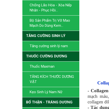
Chống Lão Hóa - Xóa Nếp
Nhăn - Phục Hồi...
Bộ Sản Phẩm Trị Vỡ Mao
Mạch Do Dùng Kem...
TĂNG CƯỜNG SINH LÝ
Tăng cường sinh lý nam
THUỐC CƯỜNG DƯƠNG
Thuốc Maxman
TĂNG KÍCH THƯỚC DƯƠNG
VẬT
Colla
- Collagen
Kẹo Sinh Lý Nam Nữ
mạch máu,
collagen đố
BỔ THẬN - TRÁNG DƯƠNG
- Tác dụn