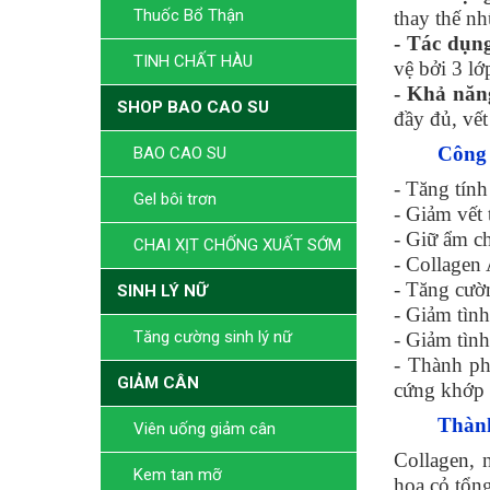
Thuốc Bổ Thận
thay thế nh
- Tác dụng
TINH CHẤT HÀU
vệ bởi 3 lớ
- Khả năng
SHOP BAO CAO SU
đầy đủ, vết
Công 
BAO CAO SU
- Tăng tính
Gel bôi trơn
- Giảm vết 
- Giữ ẩm c
CHAI XỊT CHỐNG XUẤT SỚM
- Collagen 
- Tăng cườ
SINH LÝ NỮ
- Giảm tình
Tăng cường sinh lý nữ
- Giảm tình
- Thành p
GIẢM CÂN
cứng khớp
Thành
Viên uống giảm cân
Collagen, n
Kem tan mỡ
hoa cỏ tổn