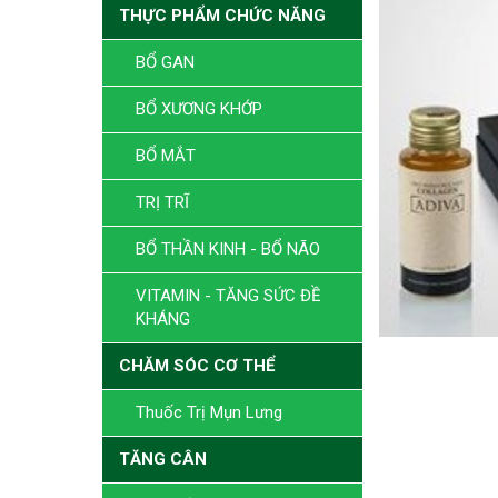
THỰC PHẨM CHỨC NĂNG
BỔ GAN
BỔ XƯƠNG KHỚP
BỔ MẮT
TRỊ TRĨ
BỔ THẦN KINH - BỔ NÃO
VITAMIN - TĂNG SỨC ĐỀ
KHÁNG
CHĂM SÓC CƠ THỂ
Thuốc Trị Mụn Lưng
TĂNG CÂN