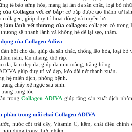
ững tế bào sừng hóa, mang lại làn da săn chắc, loại bỏ n
 của Collagen với cơ bắp:
cơ bắp được tạo thành từ hàn
p collagen, giúp duy trì hoạt động và truyền lực.
 làm lành vết thương của collagen:
collagen có trong 
 thương sẽ nhanh lành và không hề để lại sẹo, thâm.
dụng của Collagen Adiva
 đàn hồi cho da, giúp da săn chắc, chống lão hóa, loại bỏ 
thâm nám, tàn nhang, thô ráp.
ho da, làm đẹp da, giúp da mịn màng, trắng hồng.
ADIVA giúp duy trì vẻ đẹp, kéo dài nét thanh xuân.
ng hệ miễn dịch, phòng bệnh.
 trạng chảy xệ ngực sau sinh.
 trạng rụng tóc
hần trong
Collagen ADIVA
giúp tăng sản xuất dịch nhờn
 phần trong mỗi chai Collagen ADIVA
ước, nước cốt trái cây, Vitamin C, kẽm, chất điều chỉnh đ
g hợp dùng trong thực phẩm