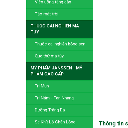
Viên uống tăng cân
Tảo mặt trời
THUỐC CAI NGHIỆN MA
TÚY
Thuốc cai nghiện bông sen
Que thử ma túy
MỸ PHẨM JANSSEN - MỸ
PHẨM CAO CẤP
Trị Mụn
Trị Nám - Tàn Nhang
Dưỡng Trắng Da
Se Khít Lỗ Chân Lông
Thông tin 