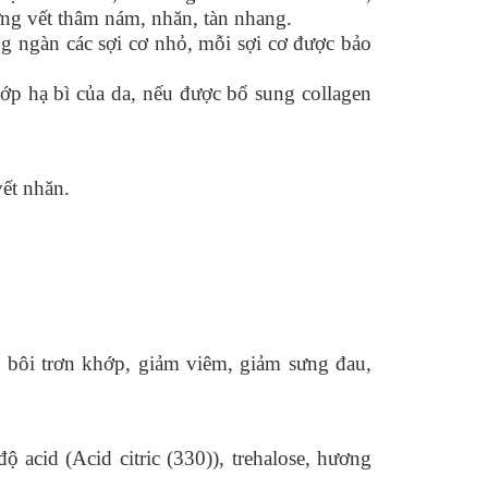
hững vết thâm nám, nhăn, tàn nhang.
g ngàn các sợi cơ nhỏ, mỗi sợi cơ được bảo
lớp hạ bì của da, nếu được bổ sung collagen
vết nhăn.
 bôi trơn khớp, giảm viêm, giảm sưng đau,
ộ acid (Acid citric (330)), trehalose, hương