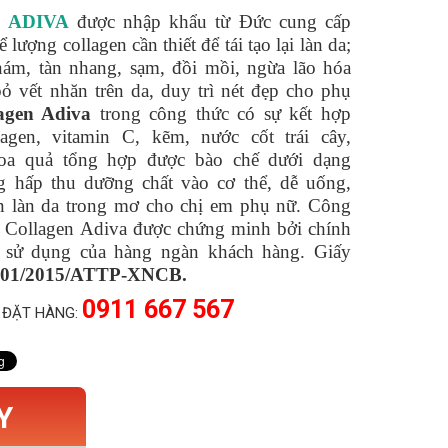
n ADIVA
được nhập khẩu từ Đức cung cấp
ể lượng collagen cần thiết để tái tạo lại làn da;
nám, tàn nhang, sạm, đồi mồi, ngừa lão hóa
bỏ vết nhăn trên da, duy trì nét đẹp cho phụ
agen Adiva
trong công thức có sự kết hợp
lagen, vitamin C, kẽm, nước cốt trái cây,
oa quả tổng hợp được bào chế dưới dạng
g hấp thu dưỡng chất vào cơ thể, dễ uống,
 làn da trong mơ cho chị em phụ nữ. Công
 Collagen Adiva được chứng minh bởi chính
 sử dụng của hàng ngàn khách hàng. Giấy
301/2015/ATTP-XNCB.
0911 667 567
 ĐẶT HÀNG:
Y