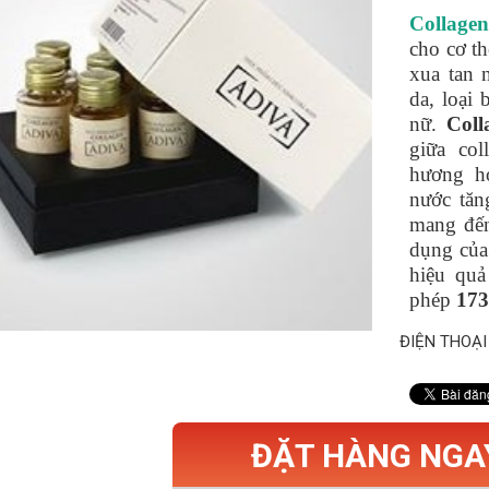
Collage
cho cơ th
xua tan 
da, loại 
nữ.
Coll
giữa col
hương h
nước tăn
mang đến
dụng của
hiệu quả
phép
17
ĐIỆN THOẠI
ĐẶT HÀNG NGA