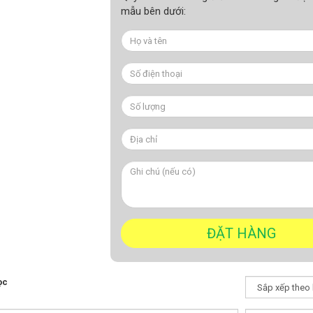
mẫu bên dưới:
ọc