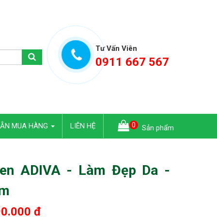
Tư Vấn Viên
0911 667 567
0
DẪN MUA HÀNG
LIÊN HỆ
Sản phẩm
gen ADIVA - Làm Đẹp Da -
ám
0.000 đ