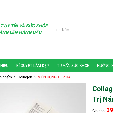
T UY TÍN VÀ SỨC KHỎE
ÀNG LÊN HÀNG ĐẦU
THIỆU
BÍ QUYẾT LÀM ĐẸP
TƯ VẤN SỨC KHỎE
HƯỚNG 
n phẩm
Collagen
VIÊN UỐNG ĐẸP DA
Colla
Trị N
39
Giá bán: