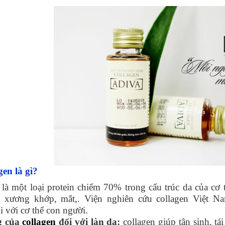
gen là gì?
là một loại protein chiếm 70% trong cấu trúc da của cơ t
 xương khớp, mắt,. Viện nghiên cứu collagen Việt N
i với cơ thể con người.
g của
collagen
đối với làn da:
collagen giúp tân sinh, tái