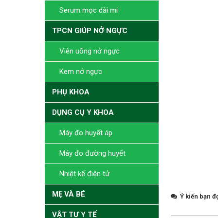
Serum mọc dài mi
TPCN GIÚP NỞ NGỰC
Viên uống nở ngực
Kem nở ngực
PHỤ KHOA
DỤNG CỤ Y KHOA
Máy đo huyết áp
Máy đo đường huyết
Nhiệt kế điện tử
MẸ VÀ BÉ
Ý kiến bạn đ
VẬT TƯ Y TẾ