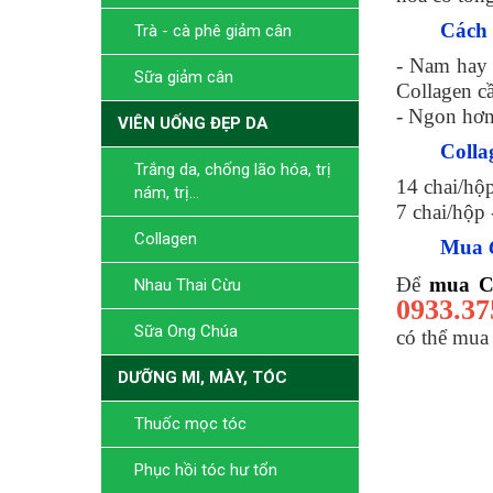
Cách
Trà - cà phê giảm cân
- Nam hay 
Sữa giảm cân
Collagen cầ
- Ngon hơn 
VIÊN UỐNG ĐẸP DA
Colla
Trắng da, chống lão hóa, trị
14 chai/hộ
nám, trị...
7 chai/hộp 
Collagen
Mua
Để
mua C
Nhau Thai Cừu
0933.37
Sữa Ong Chúa
có thể mua 
DƯỠNG MI, MÀY, TÓC
Thuốc mọc tóc
Phục hồi tóc hư tổn