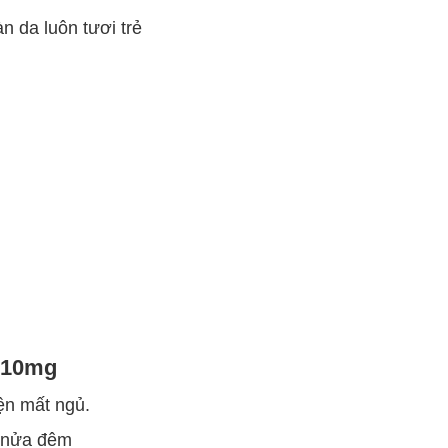
n da luôn tươi trẻ
p 10mg
iện mất ngủ.
c nửa đêm