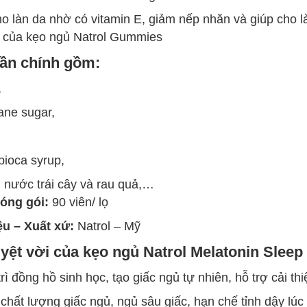
o làn da nhờ có vitamin E, giảm nếp nhăn và giúp cho là
 của kẹo ngủ Natrol Gummies
ần chính gồm:
,
ane sugar,
pioca syrup,
, nước trái cây và rau quả,…
óng gói:
90 viên/ lọ
u – Xuất xứ:
Natrol – Mỹ
uyệt vời của kẹo ngủ Natrol Melatonin Slee
rì đồng hồ sinh học, tạo giấc ngủ tự nhiên, hỗ trợ cải th
chất lượng giấc ngủ, ngủ sâu giấc, hạn chế tỉnh dậy lú