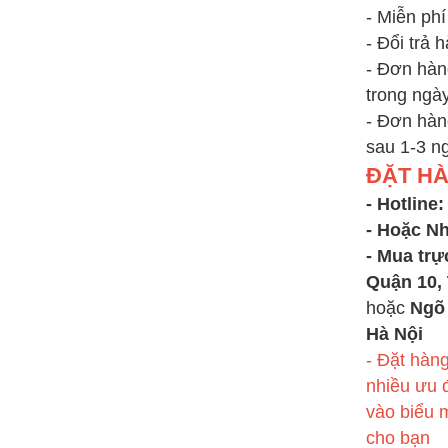
- Miễn ph
- Đổi trả 
- Đơn hàn
trong ngà
- Đơn hàn
sau 1-3 n
ĐẶT H
- Hotline
- Hoặc N
- Mua trự
Quận 10
hoặc
Ngõ 
Hà Nội
- Đặt hàn
nhiều ưu đ
vào biểu m
cho bạn