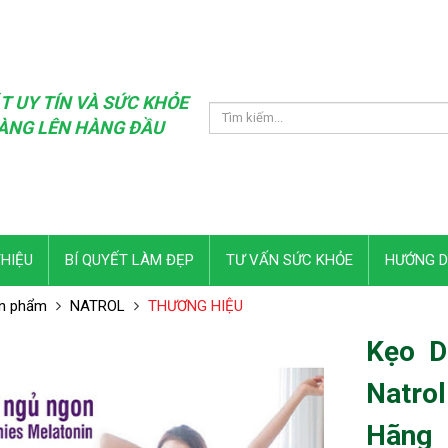
T UY TÍN VÀ SỨC KHỎE
ÀNG LÊN HÀNG ĐẦU
THIỆU
BÍ QUYẾT LÀM ĐẸP
TƯ VẤN SỨC KHỎE
HƯỚNG 
n phẩm
NATROL
THƯƠNG HIỆU
Kẹo D
Natr
Hãng