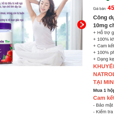
45
Giá bán:
Công d
10mg c
+ Hỗ trợ g
+ 100% kh
+ Cam kết
+ 100% ph
+ Dạng kẹ
KHUYẾN
NATRO
TẠI MI
Mua 1 hộ
Cam kết
- Bảo mật
- Kiểm tra