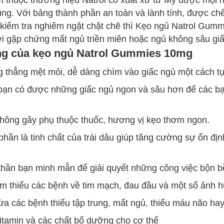
 thuộc thương hiệu Natrol có xuất xứ từ Mỹ được mọi ngư
ng. Với bảng thành phần an toàn và lành tính, được chế 
kiểm tra nghiêm ngặt chặt chẽ thì Kẹo ngủ Natrol Gum
 gặp chứng mất ngủ triền miên hoặc ngủ không sâu gi
g của kẹo ngủ Natrol Gummies 10mg
 thẳng mệt mỏi, dễ dàng chìm vào giấc ngủ một cách tự
bạn có được những giấc ngủ ngon và sâu hơn để các bạn
không gây phụ thuộc thuốc, hương vị kẹo thơm ngon.
phần là tinh chất của trái dâu giúp tăng cường sự ổn đị
 thần bạn minh mẫn để giải quyết những công việc bộn 
ảm thiểu các bệnh về tim mạch, đau đầu và một số ảnh h
a các bệnh thiếu tập trung, mất ngủ, thiếu máu não hay
itamin và các chất bổ dưỡng cho cơ thể