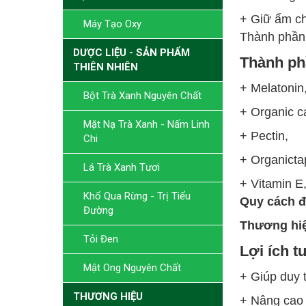
+ Giữ ẩm ch
Máy Tạo Oxy
Thành phần
DƯỢC LIỆU - SẢN PHẨM
Thành ph
THIÊN NHIÊN
+ Melatonin
Bột Trà Xanh Nguyên Chất
+ Organic c
Mặt Nạ Trà Xanh - Nấm Linh
+ Pectin,
Chi
+ Organicta
Lá Trà Xanh Tươi
+ Vitamin E
Khổ Qua Rừng - Trị Tiểu
Quy cách đ
Đường
Thương hiệ
Tỏi Đen
Lợi ích t
Mật Ong Nguyên Chất
+ Giúp duy t
THƯƠNG HIỆU
+ Nâng cao 