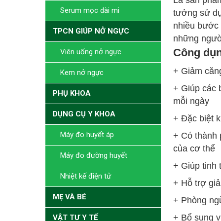
Là sản phẩm
Serum mọc dài mi
tưởng sử dụ
nhiều bước 
TPCN GIÚP NỞ NGỰC
những người
Công dụn
Viên uống nở ngực
+ Giảm căng
Kem nở ngực
+ Giúp các 
PHỤ KHOA
mỗi ngày
DỤNG CỤ Y KHOA
+ Đặc biệt 
Máy đo huyết áp
+ Có thành 
của cơ thể
Máy đo đường huyết
+ Giúp tinh
Nhiệt kế điện tử
+ Hỗ trợ gi
MẸ VÀ BÉ
+ Phòng ngừ
+ Bổ sung v
VẬT TƯ Y TẾ