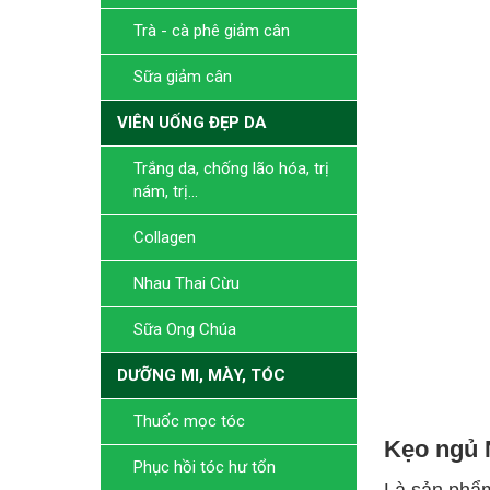
Trà - cà phê giảm cân
Sữa giảm cân
VIÊN UỐNG ĐẸP DA
Trắng da, chống lão hóa, trị
nám, trị...
Collagen
Nhau Thai Cừu
Sữa Ong Chúa
DƯỠNG MI, MÀY, TÓC
Thuốc mọc tóc
Kẹo ngủ 
Phục hồi tóc hư tổn