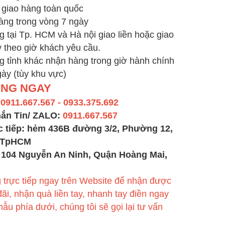
í giao hàng toàn quốc
hàng trong vòng 7 ngày
g tại Tp. HCM và Hà nội giao liền hoặc giao
y theo giờ khách yêu cầu.
g tỉnh khác nhận hàng trong giờ hành chính
gày (tùy khu vực)
ÀNG NGAY
:
0911.667.567 - 0933.375.692
hắn Tin/ ZALO:
0911.667.567
c tiếp:
hẻm 436B đường 3/2, Phường 12,
, TpHCM
104 Nguyễn An Ninh, Quận Hoàng Mai,
g trực tiếp ngay trên Website để nhận được
ãi, nhận quà liền tay, nhanh tay điền ngay
ẫu phía dưới, chúng tôi sẽ gọi lại tư vấn