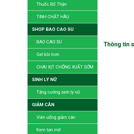
Thuốc Bổ Thận
TINH CHẤT HÀU
SHOP BAO CAO SU
BAO CAO SU
Thông tin 
Gel bôi trơn
CHAI XỊT CHỐNG XUẤT SỚM
SINH LÝ NỮ
Tăng cường sinh lý nữ
GIẢM CÂN
Viên uống giảm cân
Kem tan mỡ