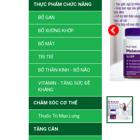
THỰC PHẨM CHỨC NĂNG
BỔ GAN
BỔ XƯƠNG KHỚP
BỔ MẮT
TRỊ TRĨ
BỔ THẦN KINH - BỔ NÃO
VITAMIN - TĂNG SỨC ĐỀ
KHÁNG
CHĂM SÓC CƠ THỂ
Thuốc Trị Mụn Lưng
TĂNG CÂN