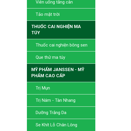
Viên uống tăng cân
Tảo mặt trời
THUỐC CAI NGHIỆN MA
TÚY
Thuốc cai nghiện bông sen
Que thử ma túy
MỸ PHẨM JANSSEN - MỸ
PHẨM CAO CẤP
Trị Mụn
Trị Nám - Tàn Nhang
Dưỡng Trắng Da
Se Khít Lỗ Chân Lông