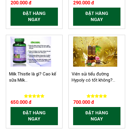
200.000 đ
290.000 đ
ĐẶT HÀNG
ĐẶT HÀNG
NGAY
NGAY
Milk Thistle là gì? Cao kế
Viên sủi tiểu đường
sữa Milk...
Hypoly có tốt không?...
650.000 đ
700.000 đ
ĐẶT HÀNG
ĐẶT HÀNG
NGAY
NGAY