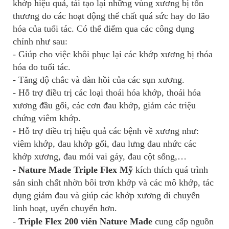
khớp hiệu quả, tái tạo lại những vùng xương bị tổn
thương do các hoạt động thể chất quá sức hay do lão
hóa của tuổi tác. Có thể điểm qua các công dụng
chính như sau:
- Giúp cho việc khôi phục lại các khớp xương bị thóa
hóa do tuổi tác.
- Tăng độ chắc và đàn hồi của các sụn xương.
- Hỗ trợ điều trị các loại thoái hóa khớp, thoái hóa
xương đầu gối, các cơn đau khớp, giảm các triệu
chứng viêm khớp.
- Hỗ trợ điều trị hiệu quả các bệnh về xương như:
viêm khớp, đau khớp gối, đau lưng đau nhức các
khớp xương, đau mỏi vai gáy, đau cột sống,…
-
Nature Made Triple Flex Mỹ
k
ích thích quá trình
sản sinh chất nhờn bôi trơn khớp và các mô khớp, tác
dụng giảm đau và giúp các khớp xương di chuyển
linh hoạt, uyển chuyển hơn.
-
Triple Flex 200 viên Nature Made
c
ung cấp nguồn