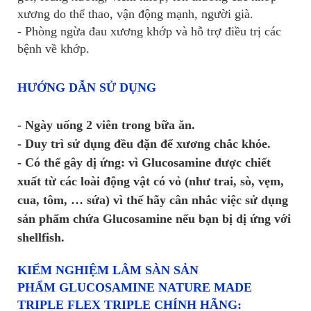
xương do thể thao, vận động mạnh, người già.
- Phòng ngừa đau xương khớp và hỗ trợ điều trị các
bệnh về khớp.
HƯỚNG DẪN SỬ DỤNG
- Ngày uống 2 viên trong bữa ăn.
- Duy trì sử dụng đều đặn để xương chắc khỏe.
- Có thể gây dị ứng: vì Glucosamine được chiết
xuất từ các loài động vật có vỏ (như trai, sò, vẹm,
cua, tôm, … sứa) vì thế hãy cân nhắc việc sử dụng
sản phẩm chứa Glucosamine nếu bạn bị dị ứng với
shellfish.
KIỂM NGHIỆM LÂM SÀN SẢN
PHẨM
GLUCOSAMINE NATURE MADE
TRIPLE FLEX TRIPLE CHÍNH HÃNG
: