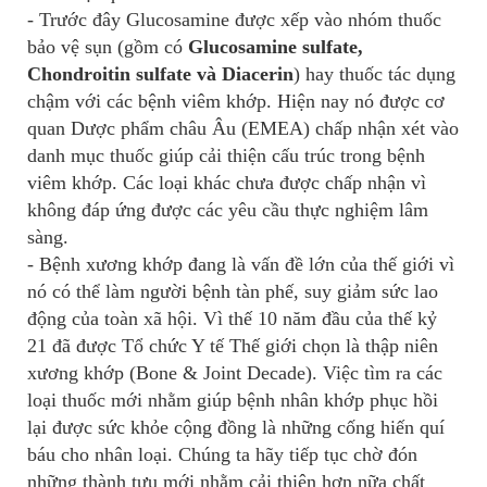
- Trước đây Glucosamine được xếp vào nhóm thuốc
bảo vệ sụn (gồm có
Glucosamine sulfate,
Chondroitin sulfate và Diacerin
) hay thuốc tác dụng
chậm với các bệnh viêm khớp. Hiện nay nó được cơ
quan Dược phẩm châu Âu (EMEA) chấp nhận xét vào
danh mục thuốc giúp cải thiện cấu trúc trong bệnh
viêm khớp. Các loại khác chưa được chấp nhận vì
không đáp ứng được các yêu cầu thực nghiệm lâm
sàng.
- Bệnh xương khớp đang là vấn đề lớn của thế giới vì
nó có thể làm người bệnh tàn phế, suy giảm sức lao
động của toàn xã hội. Vì thế 10 năm đầu của thế kỷ
21 đã được Tổ chức Y tế Thế giới chọn là thập niên
xương khớp (Bone & Joint Decade). Việc tìm ra các
loại thuốc mới nhằm giúp bệnh nhân khớp phục hồi
lại được sức khỏe cộng đồng là những cống hiến quí
báu cho nhân loại. Chúng ta hãy tiếp tục chờ đón
những thành tựu mới nhằm cải thiện hơn nữa chất