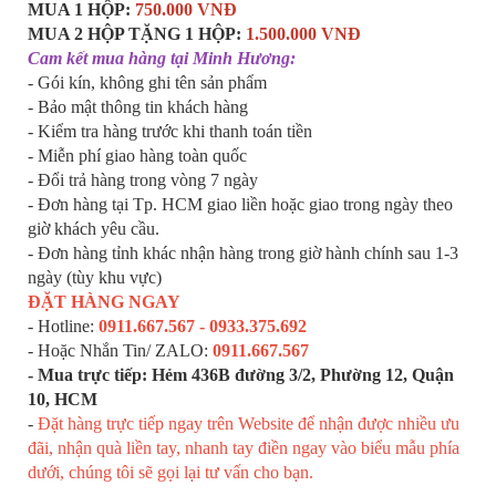
MUA 1 HỘP:
750.000 VNĐ
MUA 2 HỘP TẶNG 1 HỘP:
1.500.000 VNĐ
Cam kết mua hàng tại Minh Hương:
- Gói kín, không ghi tên sản phẩm
- Bảo mật thông tin khách hàng
- Kiểm tra hàng trước khi thanh toán tiền
- Miễn phí giao hàng toàn quốc
- Đổi trả hàng trong vòng 7 ngày
- Đơn hàng tại Tp. HCM giao liền hoặc giao trong ngày theo
giờ khách yêu cầu.
- Đơn hàng tỉnh khác nhận hàng trong giờ hành chính sau 1-3
ngày (tùy khu vực)
ĐẶT HÀNG NGAY
- Hotline:
0911.667.567 - 0933.375.692
- Hoặc Nhắn Tin/ ZALO:
0911.667.567
- Mua trực tiếp:
H
ẻm 436B đường 3/2, Phường 12, Quận
10, HCM
-
Đặt hàng trực tiếp ngay trên Website để nhận được nhiều ưu
đãi, nhận quà liền tay, nhanh tay điền ngay vào biểu mẫu phía
dưới, chúng tôi sẽ gọi lại tư vấn cho bạn.