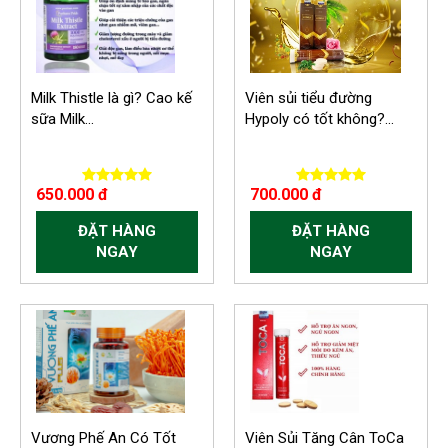
Milk Thistle là gì? Cao kế
Viên sủi tiểu đường
sữa Milk...
Hypoly có tốt không?...
650.000 đ
700.000 đ
ĐẶT HÀNG
ĐẶT HÀNG
NGAY
NGAY
Vương Phế An Có Tốt
Viên Sủi Tăng Cân ToCa