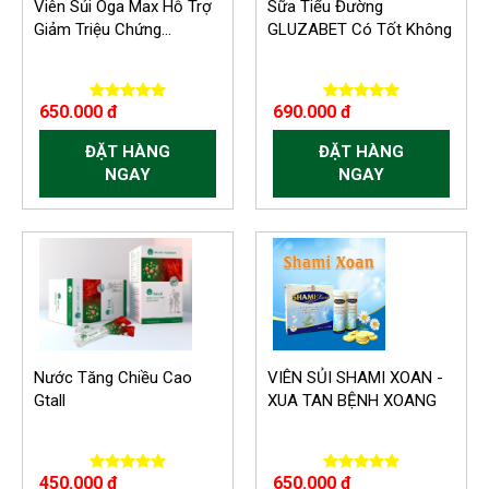
Viên Sủi Oga Max Hỗ Trợ
Sữa Tiểu Đường
Giảm Triệu Chứng...
GLUZABET Có Tốt Không
650.000 đ
690.000 đ
ĐẶT HÀNG
ĐẶT HÀNG
NGAY
NGAY
Nước Tăng Chiều Cao
VIÊN SỦI SHAMI XOAN -
Gtall
XUA TAN BỆNH XOANG
450.000 đ
650.000 đ