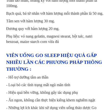
Toan táo nhân, hoàng kỳ với hàm lượng mỗi thành phần là
100mg.
Bạch quả, bá tử nhân với hàm lượng mỗi thành phần là 50 mg.
Tâm sen với hàm lượng 30 mg.
Đương quy với hàm lượng 20 mg.
Phụ liệu: vỏ nang gelatin, magnesi stearat, bột talc, natri
benzoat, maize starch corn vừa đủ
VIÊN UỐNG GO SLEEP HIỆU QUẢ GẤP
NHIỀU LẦN CÁC PHƯƠNG PHÁP THÔNG
THƯỜNG :
- Hỗ trợ dưỡng tâm an thần
- Loại bỏ các tình trạng mất ngủ mãn tính
- Hiệu quả bền vững, không gây tác dụng phụ
- Ăn ngon, không cần thực hiện kiêng khem nghiêm ngặt
- Những lợi ích khác khi sử dụng viên uống thảo dược Go