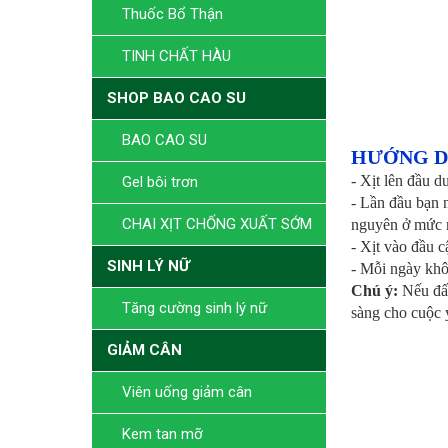
Thuốc Bổ Thận
TINH CHẤT HÀU
SHOP BAO CAO SU
BAO CAO SU
HƯỚNG D
- Xịt lên đầu d
Gel bôi trơn
- Lần đầu bạn n
CHAI XỊT CHỐNG XUẤT SỚM
nguyên ở mức n
- Xịt vào đầu c
SINH LÝ NỮ
- Mỗi ngày khôn
Chú ý:
Nếu đấn
Tăng cường sinh lý nữ
sàng cho cuộc 
GIẢM CÂN
Viên uống giảm cân
Kem tan mỡ