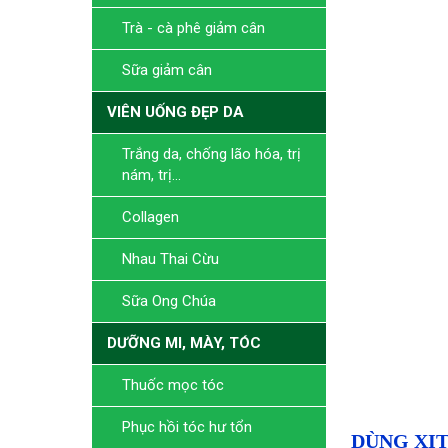
Trà - cà phê giảm cân
Sữa giảm cân
VIÊN UỐNG ĐẸP DA
Trắng da, chống lão hóa, trị
nám, trị...
Collagen
Nhau Thai Cừu
Sữa Ong Chúa
DƯỠNG MI, MÀY, TÓC
Thuốc mọc tóc
Phục hồi tóc hư tổn
DÙNG XỊ