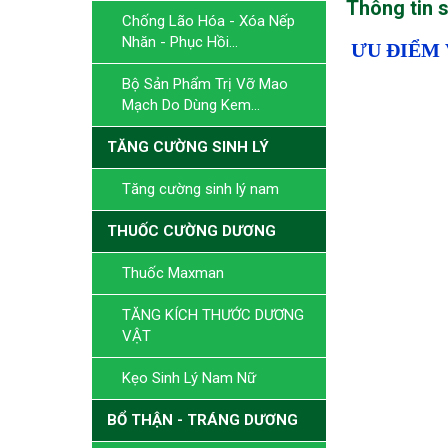
Thông tin 
Chống Lão Hóa - Xóa Nếp
Nhăn - Phục Hồi...
ƯU ĐIỂM 
Bộ Sản Phẩm Trị Vỡ Mao
Mạch Do Dùng Kem...
TĂNG CƯỜNG SINH LÝ
Tăng cường sinh lý nam
THUỐC CƯỜNG DƯƠNG
Thuốc Maxman
TĂNG KÍCH THƯỚC DƯƠNG
VẬT
Kẹo Sinh Lý Nam Nữ
BỔ THẬN - TRÁNG DƯƠNG