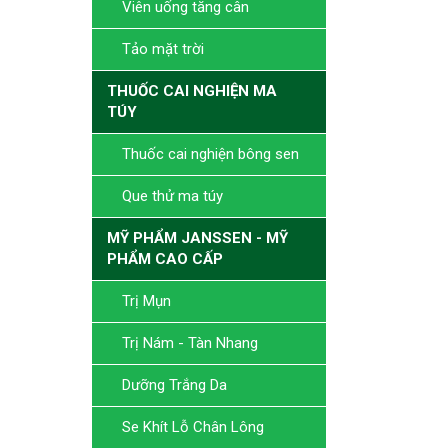
Viên uống tăng cân
Tảo mặt trời
THUỐC CAI NGHIỆN MA
TÚY
Thuốc cai nghiện bông sen
Que thử ma túy
MỸ PHẨM JANSSEN - MỸ
PHẨM CAO CẤP
Trị Mụn
Trị Nám - Tàn Nhang
Dưỡng Trắng Da
Se Khít Lỗ Chân Lông