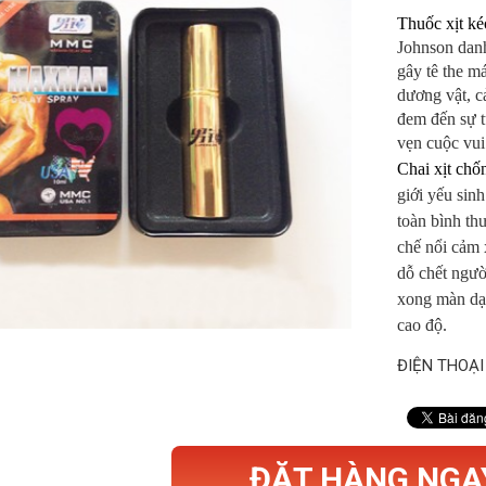
Thuốc xịt ké
Johnson danh
gây tê the m
dương vật, c
đem đến sự t
vẹn cuộc vui
Chai xịt ch
giới yếu sin
toàn bình th
chế nổi cảm 
dỗ chết ngư
xong màn dạo
cao độ.
ĐIỆN THOẠI
ĐẶT HÀNG NGA