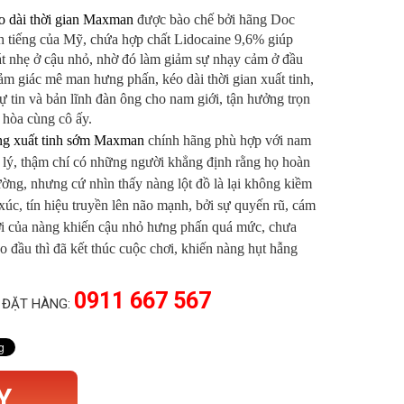
o dài thời gian Maxman
được bào chế bởi hãng Doc
 tiếng của Mỹ, chứa hợp chất Lidocaine 9,6% giúp
át nhẹ ở cậu nhỏ, nhờ đó làm giảm sự nhạy cảm ở đầu
ảm giác mê man hưng phấn, kéo dài thời gian xuất tinh,
ự tin và bản lĩnh đàn ông cho nam giới, tận hưởng trọn
 hòa cùng cô ấy.
ống xuất tinh sớm Maxman
chính hãng phù hợp với nam
h lý, thậm chí có những người khẳng định rằng họ hoàn
ường, nhưng cứ nhìn thấy nàng lột đồ là lại không kiềm
xúc, tín hiệu truyền lên não mạnh, bởi sự quyến rũ, cám
ời của nàng khiến cậu nhỏ hưng phấn quá mức, chưa
 đầu thì đã kết thúc cuộc chơi, khiến nàng hụt hẫng
0911 667 567
 ĐẶT HÀNG:
Y