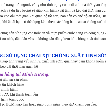
 thể trạng mỗi người, cũng như tình trạng của mỗi anh mà thời gian tă
cách và đủ liều lượng sẽ giúp kìm hãm xuất tinh và kéo dài thời gian 
uả kéo dài thời gian khi quan hệ tốt hơn, bạn nên có chế độ ăn uống, sin
ời, khi ân ái bạn có thể dụng kèm theo các dòng bao cao su chống xuất 
n cũng nên sử dụng các thức ăn và thực phẩm chức năng có công dụng c
i ưu nhất, dần dần về sau không cần dùng kem bôi chống xuất tinh sớm 
G SỬ DỤNG CHAI XỊT CHỐNG XUẤT TINH S
g gặp tình trạng yếu sinh lý, xuất tinh sớm, quá nhạy cảm không kiểm 
kéo dài thời gian quan hệ
a hàng tại Minh Hương:
ng ghi tên sản phẩm
g tin khách hàng
 chính hãng
 trước khi thanh toán tiền
o hàng toàn quốc
 Tp. HCM giao liền hoặc giao trong ngày theo giờ khách yêu cầu.