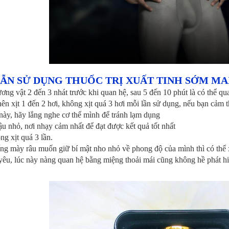
ẪN SỬ DỤNG THUỐC TRỊ XUẤT TINH SỚM MA
ương vật 2 đến 3 nhát trước khi quan hệ, sau 5 đến 10 phút là có thể qu
ên xịt 1 đến 2 hơi, không xịt quá 3 hơi mỗi lần sử dụng, nếu bạn cảm th
ày, hãy lắng nghe cơ thể mình để tránh lạm dụng
ậu nhỏ, nơi nhạy cảm nhất để đạt được kết quả tốt nhất
g xịt quá 3 lần.
g mày râu muốn giữ bí mật nho nhỏ về phong độ của mình thì có thể xị
yêu, lúc này nàng quan hệ bằng miệng thoải mái cũng không hề phát hi