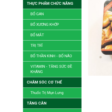
THỰC PHẨM CHỨC NĂNG
BỔ GAN
BỔ XƯƠNG KHỚP
BỔ MẮT
TRỊ TRĨ
BỔ THẦN KINH - BỔ NÃO
VITAMIN - TĂNG SỨC ĐỀ
KHÁNG
CHĂM SÓC CƠ THỂ
Thuốc Trị Mụn Lưng
TĂNG CÂN