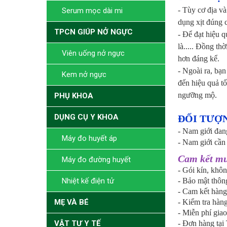
- Tùy cơ địa và
Serum mọc dài mi
dụng xịt đúng 
TPCN GIÚP NỞ NGỰC
- Để đạt hiệu q
là..... Đồng th
Viên uống nở ngực
hơn đáng kể.
- Ngoài ra, bạ
Kem nở ngực
đến hiệu quả tố
ngưỡng mộ.
PHỤ KHOA
DỤNG CỤ Y KHOA
ĐỐI TƯỢN
- Nam giới đan
Máy đo huyết áp
- Nam giới cần 
Cam kết mu
Máy đo đường huyết
- Gói kín, khô
Nhiệt kế điện tử
- Bảo mật thôn
- Cam kết hàng
MẸ VÀ BÉ
- Kiểm tra hàng
- Miễn phí gia
VẬT TƯ Y TẾ
- Đơn hàng tại