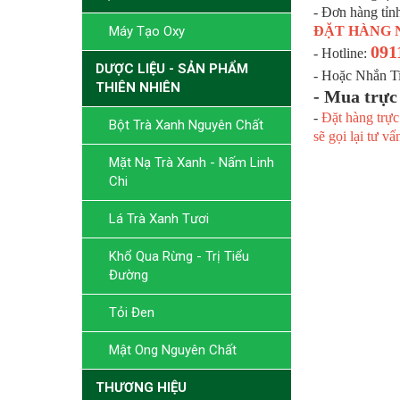
- Đơn hàng tỉn
Máy Tạo Oxy
ĐẶT HÀNG 
091
- Hotline:
DƯỢC LIỆU - SẢN PHẨM
- Hoặc Nhắn 
THIÊN NHIÊN
- Mua trực
-
Đặt hàng trực
Bột Trà Xanh Nguyên Chất
sẽ gọi lại tư vấ
Mặt Nạ Trà Xanh - Nấm Linh
Chi
Lá Trà Xanh Tươi
Khổ Qua Rừng - Trị Tiểu
Đường
Tỏi Đen
Mật Ong Nguyên Chất
THƯƠNG HIỆU