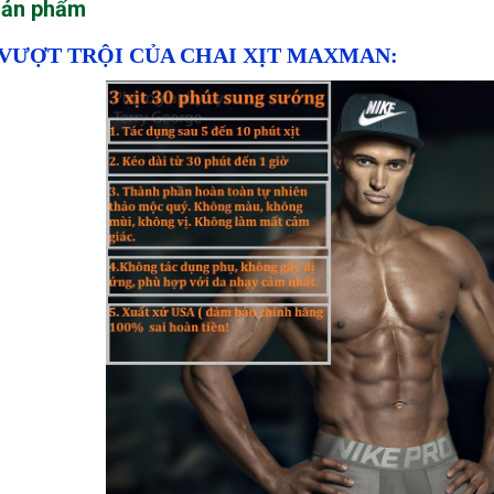
sản phẩm
VƯỢT TRỘI CỦA CHAI XỊT MAXMAN: