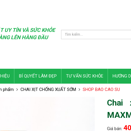
T UY TÍN VÀ SỨC KHỎE
ÀNG LÊN HÀNG ĐẦU
THIỆU
BÍ QUYẾT LÀM ĐẸP
TƯ VẤN SỨC KHỎE
HƯỚNG 
n phẩm
CHAI XỊT CHỐNG XUẤT SỚM
SHOP BAO CAO SU
Chai 
MAXM
40
Giá bán: