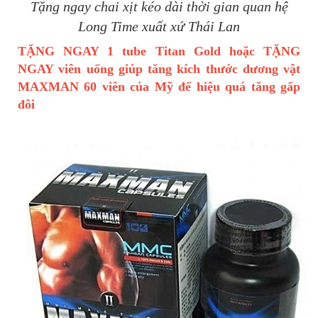
Tặng ngay chai xịt kéo dài thời gian quan hệ
Long Time xuất xứ Thái Lan
TẶNG NGAY 1 tube Titan Gold hoặc TẶNG
NGAY viên uống giúp tăng kích thước dương vật
MAXMAN 60 viên của Mỹ để hiệu quả tăng gấp
đôi