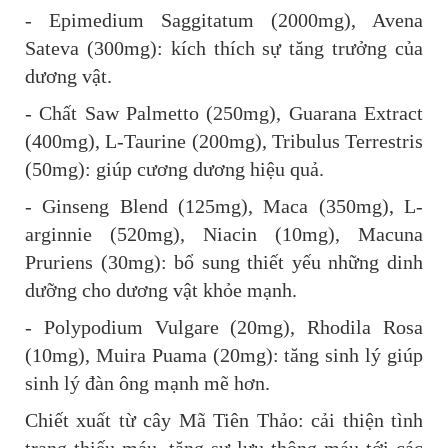
- Epimedium Saggitatum (2000mg), Avena
Sateva (300mg): kích thích sự tăng trưởng của
dương vật.
- Chất Saw Palmetto (250mg), Guarana Extract
(400mg), L-Taurine (200mg), Tribulus Terrestris
(50mg): giúp cương dương hiệu quả.
- Ginseng Blend (125mg), Maca (350mg), L-
arginnie (520mg), Niacin (10mg), Macuna
Pruriens (30mg): bổ sung thiết yếu những dinh
dưỡng cho dương vật khỏe mạnh.
- Polypodium Vulgare (20mg), Rhodila Rosa
(10mg), Muira Puama (20mg): tăng sinh lý giúp
sinh lý đàn ông mạnh mẽ hơn.
Chiết xuất từ cây Mã Tiên Thảo: cải thiện tình