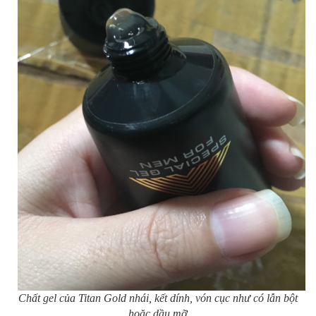
Chất gel của Titan Gold nhái, kết dính, vón cục như có lẫn bột
hoặc dầu mỡ