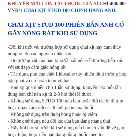
KHUYẾN MÃI LỚN TẠI THUỐC GIÁ SỈ
CHỈ 400.000
VNĐ/1
CHAI XỊT STUD 100 CHÍNH HÃNG ANH.
CHAI XỊT STUD 100 PHIÊN BẢN ANH CÓ
GÂY NÓNG RÁT KHI SỬ DỤNG
-Đôi khi một vài trường hợp sử dụng chai xịt này cảm thấy
nóng rát do các nguyên nhân sau:
- Do dương vật của bạn bị xước xát nên vết thương tiếp xúc
với stud tạo cảm giác nóng rát
- Tác dụng phụ của chất Lidocaine tuy nhiên rất ít trường hợp
gặp phải và nó hoàn toàn vô hại
- Bạn xịt quá nhiều cho 1 lần sử dụng, khuyến cáo mỗi lần
dùng bạn chỉ nên xịt từ 2-3 hơi thôi là được.
- Không sử dụng STUD 100 nếu bạn hoặc đối tác bị dị ứng
hoặc nhạy cảm với các thành phần của thuốc
- Không sử dụng trên da bị bỏng hoặc bị viêm
- Không sử dụng nếu đối tác của bạn đang mang thai
- Hãy hỏi bác sĩ trước khi sử dụng nếu bạn có vấn đề về gan
hoặc thận, hoặc nếu bạn đang dùng thuốc theo toa