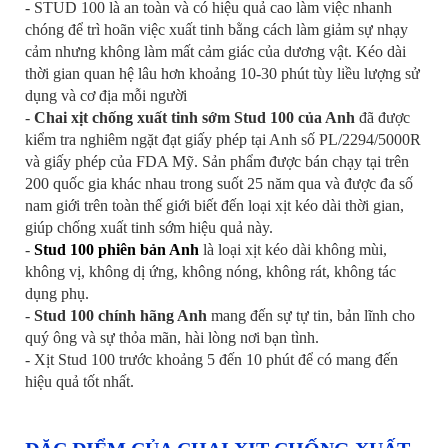
- STUD 100 là an toàn và có hiệu quả cao làm việc nhanh
chóng để trì hoãn việc xuất tinh bằng cách làm giảm sự nhạy
cảm nhưng không làm mất cảm giác của dương vật. Kéo dài
thời gian quan hệ lâu hơn khoảng 10-30 phút tùy liều lượng sử
dụng và cơ địa mỗi người
-
Chai xịt chống xuất tinh sớm Stud 100 của Anh
đã được
kiểm tra nghiêm ngặt đạt giấy phép tại Anh số PL/2294/5000R
và giấy phép của FDA Mỹ. Sản phẩm được bán chạy tại trên
200 quốc gia khác nhau trong suốt 25 năm qua và được đa số
nam giới trên toàn thế giới biết đến loại xịt kéo dài thời gian,
giúp chống xuất tinh sớm hiệu quả này.
-
Stud 100 phiên bản Anh
là loại xịt kéo dài không mùi,
không vị, không dị ứng, không nóng, không rát, không tác
dụng phụ.
-
Stud 100 chính hãng Anh
mang đến sự tự tin, bản lĩnh cho
quý ông và sự thỏa mãn, hài lòng nơi bạn tình.
- Xịt Stud 100 trước khoảng 5 đến 10 phút để có mang đến
hiệu quả tốt nhất.