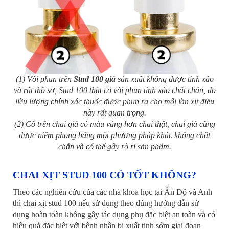
(1) Vòi phun trên
Stud 100 giả
sản xuất không được tinh xảo
và rất thô sơ, Stud 100 thật có vòi phun tinh xảo chắt chắn, đo
liều lượng chính xác thuốc được phun ra cho mỗi lần xịt điều
này rất quan trọng.
(2) Cổ trên chai giả có màu vàng hơn chai thật, chai giả cũng
được niêm phong bằng một phương pháp khác không chắt
chắn và có thể gây rò rỉ sản phẩm.
CHAI XỊT STUD 100 CÓ TỐT KHÔNG?
Theo các nghiên cứu của các nhà khoa học tại Ấn Độ và Anh
thì chai xịt stud 100 nếu sử dụng theo đúng hướng dẫn sử
dụng hoàn toàn không gây tác dụng phụ đặc biệt an toàn và có
hiệu quả đặc biệt với bệnh nhân bị xuất tinh sớm giai đoạn