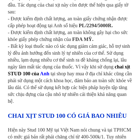
đầu. Tác dụng của chai xịt này còn được thể hiện qua giấy tờ
sau:
- Được kiểm định chất lượng, an toàn giấy chứng nhận được
cấp phép hoạt động tại Anh số hiệu
PL/2294/5000R.
- Được kiểm định chất lượng, an toàn không gây hại cho sức
khỏe giấy phép chứng nhận của
FDA MỸ.
-
Bất kỳ loại thuốc nào có tác dụng giảm cảm giác, hỗ trợ sinh
lý đều ảnh hưởng đến sinh lý tự nhiên của cơ thể. Sử dụng
nhiều, lạm dụng nhiều cơ thể sinh ra đề kháng chống lại, lâu
ngày làm mất tác dụng của thuốc. Vì vậy khi sử dụng
chai xịt
STUD 100 của
Anh
tại shop hay mua ở địa chỉ khác cũng cần
phải sử dụng một cách khoa học, đảm bảo an toàn sức khỏe về
lâu dài. Có thể sử dụng kết hợp các biện pháp luyện tập tăng
sức chịu đựng của cậu nhỏ tự nhiên cải thiện khả năng quan
hệ.
CHAI XỊT STUD 100 CÓ GIÁ BAO NHIÊU
Hiện này Stud 100 Mỹ tại Việt Nam nói chung và tại TPHCM
có mức giá bán rất phải chăng chỉ từ 400-500k/1. Tuy nhiên