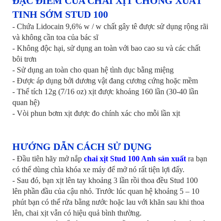
ĐẶC ĐIỂM CỦA CHAI XỊT CHỐNG XUẤT
TINH SỚM STUD 100
- Chứa Lidocain 9,6% w / w chất gây tê được sử dụng rộng rãi
và không cần toa của bác sĩ
- Không độc hại, sử dụng an toàn với bao cao su và các chất
bôi trơn
- Sử dụng an toàn cho quan hệ tình dục bằng miệng
- Được áp dụng bởi dương vật đang cương cứng hoặc mềm
- Thể tích 12g (7/16 oz) xịt được khoảng 160 lần (30-40 lần
quan hệ)
- Vòi phun bơm xịt được đo chính xác cho mỗi lần xịt
HƯỚNG DẪN CÁCH SỬ DỤNG
- Đầu tiên hãy mở nắp
chai xịt Stud 100 Anh sản xuất
ra bạn
có thể dùng chìa khóa xe máy để mở nó rất tiện lợi đấy.
- Sau đó, bạn xịt lên tay khoảng 3 lần rồi thoa đều Stud 100
lên phần đầu của cậu nhỏ. Trước lúc quan hệ khoảng 5 – 10
phút bạn có thể rửa bằng nước hoặc lau với khăn sau khi thoa
lên, chai xịt vẫn có hiệu quả bình thường.