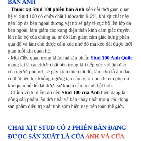
BẢN ANH
-
Thuốc xịt Stud 100 phiên bản Anh
kéo dài thời gian quan
hệ vì Stud 100 có chứa chất Lidocadin 9,6%, khi xịt chất này
nên lớp da bên ngoài dương vật nó sẽ gây tê cục bộ lên lớp da
bên ngoài, làm giảm các xung điện thần kinh cảm giác truyền
lên não bộ của chúng ta, từ đó làm giảm cảm giác hưng phấn
quá độ và làm chủ được cảm xúc nhờ đó mà kéo dài được thời
gian mỗi khi quan hệ.
- Một điều quan trọng khác mà sản phẩm
Stud 100 Anh Quốc
mang lại là các dược chất bên trong khi tiếp xúc với âm đạo
của người phụ nữ, sẽ gây kích thích tột độ, làm cho lỗ âm đạo
co thắt liên tục không ngừng tạo cảm giác cho chị em phụ nữ
khi quan hệ để đạt được sự khoái cảm mãnh liệt hơn.
- Chính vì ưu điểm đó nên
Stud 100 của Anh
hiện đang là
dòng sản phẩm lâu đời nhất và bán chạy nhất trong các dòng
sản phẩm điều trị xuất tinh sớm hiện nay trên toàn thế giới.
CHAI XỊT STUD CÓ 2 PHIÊN BẢN ĐANG
ĐƯỢC SẢN XUẤT LÀ CỦA
ANH VÀ CỦA