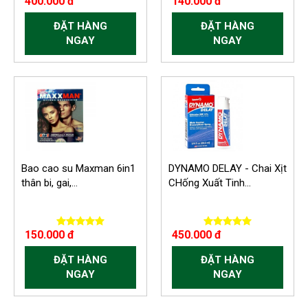
400.000 đ
140.000 đ
ĐẶT HÀNG
ĐẶT HÀNG
NGAY
NGAY
-150.000 VND
Bao cao su Maxman 6in1
DYNAMO DELAY - Chai Xịt
thân bi, gai,...
CHống Xuất Tinh...
150.000 đ
450.000 đ
ĐẶT HÀNG
ĐẶT HÀNG
NGAY
NGAY