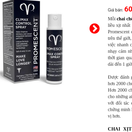
60
Giá bán:
Mỗi
chai c
liều xịt nhấ
Promescent đ
trên thế giớ
việc nhanh c
nhạy cảm nh
thời gian qu
dài đến 1 gi
Được đánh g
hơn 2000 ch
Hơn 2000 ch
cho những ai
với đối tác
chứng minh l
vị hơn.
CHAI XỊ