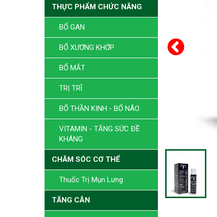
THỰC PHẨM CHỨC NĂNG
BỔ GAN
BỔ XƯƠNG KHỚP
BỔ MẮT
TRỊ TRĨ
BỔ THẦN KINH - BỔ NÃO
VITAMIN - TĂNG SỨC ĐỀ
KHÁNG
CHĂM SÓC CƠ THỂ
Thuốc Trị Mụn Lưng
TĂNG CÂN