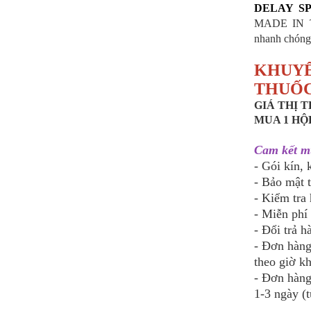
DELAY S
MADE IN TH
nhanh chóng,
KHUYẾ
THUỐC
GIÁ THỊ 
MUA 1 HỘ
Cam kết m
- Gói kín,
- Bảo mật 
- Kiểm tra 
- Miễn phí
- Đổi trả 
- Đơn hàng
theo giờ k
- Đơn hàng
1-3 ngày (