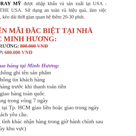
PRAY MỸ
được nhập khẩu và sản xuất tại USA -
E USA. Sử dụng an toàn và hiệu quả, làm việc
 kéo dài thời gian quan hệ thêm 20-30 phút.
N MÃI ĐĂC BIỆT TẠI NHÀ
 MINH HƯƠNG:
TRƯỜNG:
800.000 VNĐ
P:
60
0.000 VNĐ
ua hàng tại Minh Hương:
 không ghi tên sản phẩm
thông tin khách hàng
hàng trước khi thanh toán tiền
 giao hàng toàn quốc
hàng trong vòng 7 ngày
 tại Tp. HCM giao liền hoặc giao trong ngày
hách yêu cầu.
 tỉnh khác nhận hàng trong giờ hành chính sau
tùy khu vực)