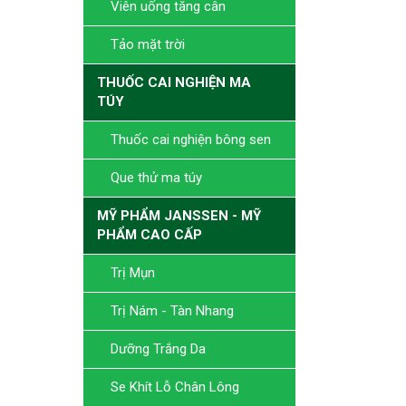
Viên uống tăng cân
Tảo mặt trời
THUỐC CAI NGHIỆN MA
TÚY
Thuốc cai nghiện bông sen
Que thử ma túy
MỸ PHẨM JANSSEN - MỸ
PHẨM CAO CẤP
Trị Mụn
Trị Nám - Tàn Nhang
Dưỡng Trắng Da
Se Khít Lỗ Chân Lông