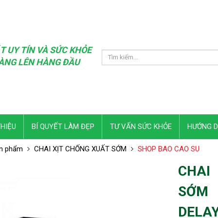
T UY TÍN VÀ SỨC KHỎE
ÀNG LÊN HÀNG ĐẦU
THIỆU
BÍ QUYẾT LÀM ĐẸP
TƯ VẤN SỨC KHỎE
HƯỚNG 
n phẩm
CHAI XỊT CHỐNG XUẤT SỚM
SHOP BAO CAO SU
CHAI
SỚM 
DELAY