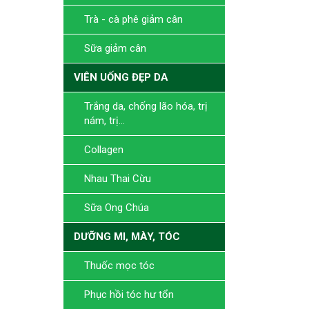
Trà - cà phê giảm cân
Sữa giảm cân
VIÊN UỐNG ĐẸP DA
Trắng da, chống lão hóa, trị
nám, trị...
Collagen
Nhau Thai Cừu
Sữa Ong Chúa
DƯỠNG MI, MÀY, TÓC
Thuốc mọc tóc
Phục hồi tóc hư tổn