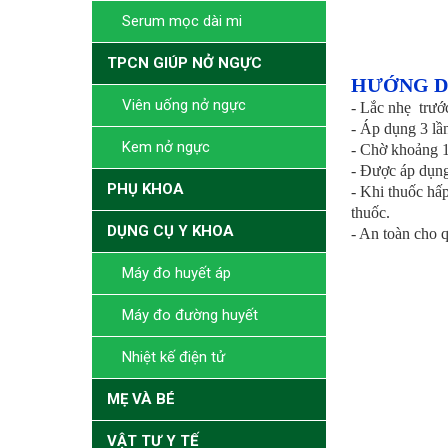
Serum mọc dài mi
TPCN GIÚP NỞ NGỰC
HƯỚNG D
Viên uống nở ngực
- Lắc nhẹ trướ
- Áp dụng 3 lầ
Kem nở ngực
- Chờ khoảng 1
- Được áp dụn
PHỤ KHOA
- Khi thuốc hấ
thuốc.
DỤNG CỤ Y KHOA
- An toàn cho 
Máy đo huyết áp
Máy đo đường huyết
Nhiệt kế điện tử
MẸ VÀ BÉ
VẬT TƯ Y TẾ