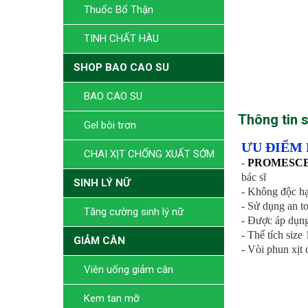
Thuốc Bổ Thận
TINH CHẤT HÀU
SHOP BAO CAO SU
BAO CAO SU
Thông tin 
Gel bôi trơn
ƯU ĐIỂM
CHAI XỊT CHỐNG XUẤT SỚM
-
PROMESCE
bác sĩ
SINH LÝ NỮ
- Không độc hại
- Sử dụng an t
Tăng cường sinh lý nữ
- Được áp dụn
- Thể tích size
GIẢM CÂN
- Vòi phun xịt 
Viên uống giảm cân
Kem tan mỡ