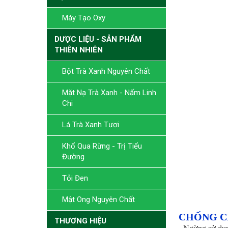
Máy Tạo Oxy
DƯỢC LIỆU - SẢN PHẨM
THIÊN NHIÊN
Bột Trà Xanh Nguyên Chất
Mặt Nạ Trà Xanh - Nấm Linh
Chi
Lá Trà Xanh Tươi
Khổ Qua Rừng - Trị Tiểu
Đường
Tỏi Đen
Mật Ong Nguyên Chất
CHỐNG C
THƯƠNG HIỆU