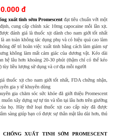
0.000 đ
hống xuất tinh sớm Promescent
đạt tiêu chuẩn với một
t định, cung cấp chính xác 10mg capocaine mỗi lần xịt.
ược đánh giá là thuốc xịt dành cho nam giới tốt nhất
i, là an toàn không tác dụng phụ và có hiệu quả cao làm
hóng để trì hoãn việc xuất tinh bằng cách làm giảm sự
ưng không làm mất cảm giác của dương vật. Kéo dài
an hệ lâu hơn khoảng 20-30 phút (thậm chí có thể kéo
ờ) tùy liều lượng sử dụng và cơ địa mỗi người
iá thuốc xịt cho nam giới tốt nhất, FDA chứng nhận,
uyên gia y tế khuyên dùng
uyên gia chăm sóc sức khỏe đã giới thiệu Promescent
 muốn xây dựng sự tự tin và tồn tại lâu hơn trên giường
 của họ. Hãy thử loại thuốc xịt cao cấp này đã được
âm sàng giúp bạn có được sự thân mật lâu dài hơn, thú
T CHỐNG XUẤT TINH SỚM PROMESCENT