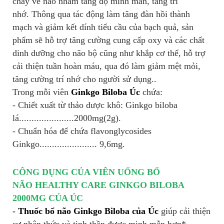
chảy về não nhằm tăng độ minh mẫn, tăng trí
nhớ. Thông qua tác động làm tăng đàn hồi thành
mạch và giảm kết dính tiểu cầu của bạch quả, sản
phẩm sẽ hỗ trợ tăng cường cung cấp oxy và các chất
dinh dưỡng cho não bộ cũng như khắp cơ thể, hỗ trợ
cải thiện tuần hoàn máu, qua đó làm giảm mệt mỏi,
tăng cường trí nhớ cho người sử dụng..
Trong mỗi viên
Ginkgo Biloba Úc
chứa:
- Chiết xuất từ thảo dược khô: Ginkgo biloba
lá......................2000mg(2g).
- Chuẩn hóa để chứa flavonglycosides
Ginkgo....................... 9,6mg.
CÔNG DỤNG CỦA VIÊN UỐNG BỔ
NÃO
HEALTHY CARE GINKGO BILOBA
2000MG CỦA ÚC
-
Thuốc bổ não Ginkgo Biloba của Úc
giúp cải thiện