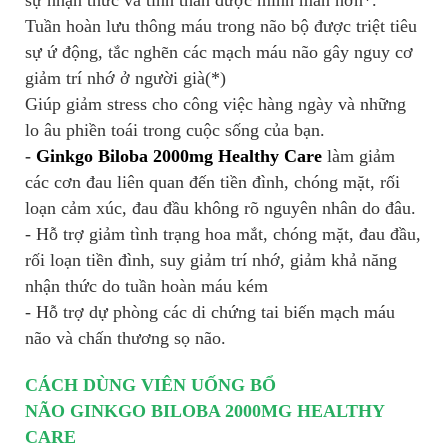
sự nhận thức và tinh thần được minh mẫn hơn*.
Tuần hoàn lưu thông máu trong não bộ được triệt tiêu
sự ứ động, tắc nghẽn các mạch máu não gây nguy cơ
giảm trí nhớ ở người già(*)
Giúp giảm stress cho công việc hàng ngày và những
lo âu phiền toái trong cuộc sống của bạn.
-
Ginkgo Biloba 2000mg Healthy Care
làm giảm
các cơn đau liên quan đến tiền đình, chóng mặt, rối
loạn cảm xúc, đau đầu không rõ nguyên nhân do đâu.
- Hỗ trợ giảm tình trạng hoa mắt, chóng mặt, đau đầu,
rối loạn tiền đình, suy giảm trí nhớ, giảm khả năng
nhận thức do tuần hoàn máu kém
- Hỗ trợ dự phòng các di chứng tai biến mạch máu
não và chấn thương sọ não.
CÁCH DÙNG VIÊN UỐNG BỔ
NÃO
GINKGO
BILOBA 2000MG
HEALTHY
CARE