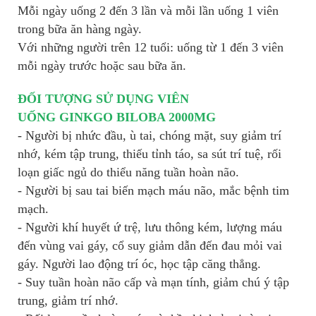
Mỗi ngày uống 2 đến 3 lần và mỗi lần uống 1 viên
trong bữa ăn hàng ngày.
Với những người trên 12 tuổi: uống từ 1 đến 3 viên
mỗi ngày trước hoặc sau bữa ăn.
ĐỐI TƯỢNG SỬ DỤNG VIÊN
UỐNG
GINKGO
BILOBA 2000MG
- Người bị nhức đầu, ù tai, chóng mặt, suy giảm trí
nhớ, kém tập trung, thiếu tỉnh táo, sa sút trí tuệ, rối
loạn giấc ngủ do thiểu năng tuần hoàn não.
- Người bị sau tai biến mạch máu não, mắc bệnh tim
mạch.
- Người khí huyết ứ trệ, lưu thông kém, lượng máu
đến vùng vai gáy, cổ suy giảm dẫn đến đau mỏi vai
gáy. Người lao động trí óc, học tập căng thẳng.
- Suy tuần hoàn não cấp và mạn tính, giảm chú ý tập
trung, giảm trí nhớ.