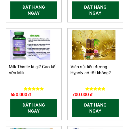
ĐẶT HÀNG
ĐẶT HÀNG
NGAY
NGAY
Milk Thistle là gì? Cao kế
Viên sủi tiểu đường
sữa Milk...
Hypoly có tốt không?...
650.000 đ
700.000 đ
ĐẶT HÀNG
ĐẶT HÀNG
NGAY
NGAY