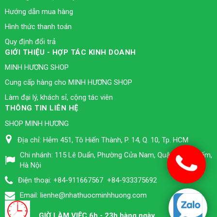
Hướng dẫn mua hàng
Hình thức thanh toán
Quy định đổi trả
GIỚI THIỆU - HỢP TÁC KINH DOANH
MINH HƯƠNG SHOP
Cung cấp hàng cho MINH HƯƠNG SHOP
Làm đại lý, khách sỉ, cộng tác viên
THÔNG TIN LIÊN HỆ
SHOP MINH HƯƠNG
Địa chỉ:
Hẻm 451, Tô Hiến Thành, P. 14, Q. 10, Tp. HCM
Chi nhánh:
115 Lê Duẩn, Phường Cửa Nam, Quận Hoàn Kiếm,
Hà Nội
Điện thoại:
+84-911667567
+84-933375692
Email:
lienhe@nhathuocminhhuong.com
GIỜ LÀM VIỆC 6h - 23h hàng ngày