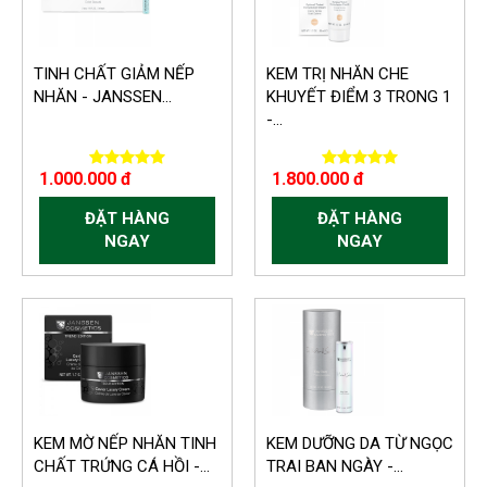
TINH CHẤT GIẢM NẾP
KEM TRỊ NHĂN CHE
NHĂN - JANSSEN...
KHUYẾT ĐIỂM 3 TRONG 1
-...
1.000.000 đ
1.800.000 đ
ĐẶT HÀNG
ĐẶT HÀNG
NGAY
NGAY
KEM MỜ NẾP NHĂN TINH
KEM DƯỠNG DA TỪ NGỌC
CHẤT TRỨNG CÁ HỒI -...
TRAI BAN NGÀY -...