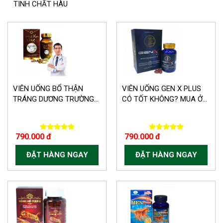
TINH CHẤT HÀU
VIÊN UỐNG BỔ THẬN
VIÊN UỐNG GEN X PLUS
TRÁNG DƯƠNG TRƯỜNG...
CÓ TỐT KHÔNG? MUA Ở...
790.000 đ
790.000 đ
ĐẶT HÀNG NGAY
ĐẶT HÀNG NGAY
-150.000 VND