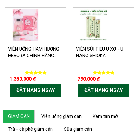
VIÊN UỐNG HÀM HƯƠNG
VIÊN SỦI TIÊU U XƠ - U
HEBORA CHÍNH HÃNG...
NANG SHIOKA
1.350.000 đ
790.000 đ
ĐẶT HÀNG NGAY
ĐẶT HÀNG NGAY
GIẢM CÂN
Viên uống giảm cân
Kem tan mỡ
Trà - cà phê giảm cân
Sữa giảm cân