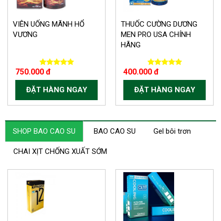
VIÊN UỐNG MÃNH HỔ
THUỐC CƯỜNG DƯƠNG
VƯƠNG
MEN PRO USA CHÍNH
HÃNG
750.000 đ
400.000 đ
ĐẶT HÀNG NGAY
ĐẶT HÀNG NGAY
SHOP BAO CAO SU
BAO CAO SU
Gel bôi trơn
CHAI XỊT CHỐNG XUẤT SỚM