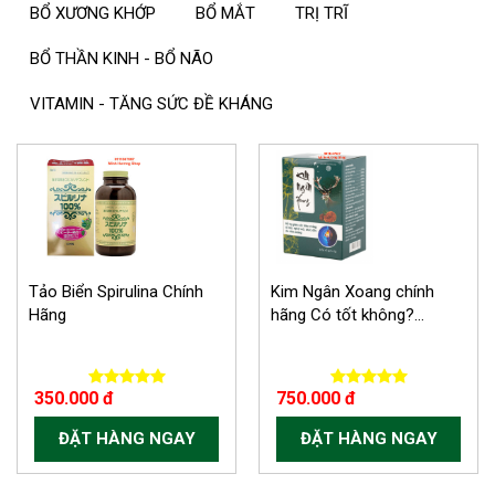
BỔ XƯƠNG KHỚP
BỔ MẮT
TRỊ TRĨ
BỔ THẦN KINH - BỔ NÃO
VITAMIN - TĂNG SỨC ĐỀ KHÁNG
Tảo Biển Spirulina Chính
Kim Ngân Xoang chính
Hãng
hãng Có tốt không?...
350.000 đ
750.000 đ
ĐẶT HÀNG NGAY
ĐẶT HÀNG NGAY