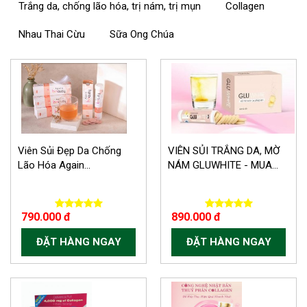
Trắng da, chống lão hóa, trị nám, trị mụn
Collagen
Nhau Thai Cừu
Sữa Ong Chúa
Viên Sủi Đẹp Da Chống
VIÊN SỦI TRẮNG DA, MỜ
Lão Hóa Again...
NÁM GLUWHITE - MUA...
790.000 đ
890.000 đ
ĐẶT HÀNG NGAY
ĐẶT HÀNG NGAY