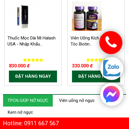
-300.000 VND
Thuốc Mọc Dài Mi Halash
Viên Uống Kích Thích Mọc
USA - Nhập Khẩu...
Tóc Biotin...
830.000 đ
330.000 đ
ĐẶT HÀNG NGAY
ĐẶT HÀNG NGAY
TPCN GIÚP NỞ NGỰC
Viên uống nở ngực
Kem nở ngực
Hotline: 0911 667 567