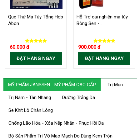
Que Thử Ma Túy Tổng Hợp
Hỗ Trợ cai nghiện ma túy
Abon
Bông Sen -...
60.000 đ
900.000 đ
ĐẶT HÀNG NGAY
ĐẶT HÀNG NGAY
MỸ PHẨM JANSSEN - MỸ PHẨM CAO CẤP
Trị Mụn
Trị Nám - Tàn Nhang
Dưỡng Trắng Da
Se Khít Lỗ Chân Lông
Chống Lão Hóa - Xóa Nếp Nhăn - Phục Hồi Da
Bộ Sản Phẩm Trị Vỡ Mao Mạch Do Dùng Kem Trộn