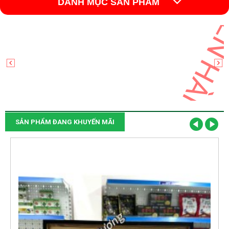
DANH MỤC SẢN PHẨM
CHUYÊN SỈ VÀ LẺ:
- THUỐC TRỊ BỆNH NỘI VÀ NGOẠI NHẬP
- THỰC PHẨM CHỨC NĂNG
- MỸ PHẨM
- VẬT TƯ Y TẾ
SẢN PHẨM ĐANG KHUYẾN MÃI