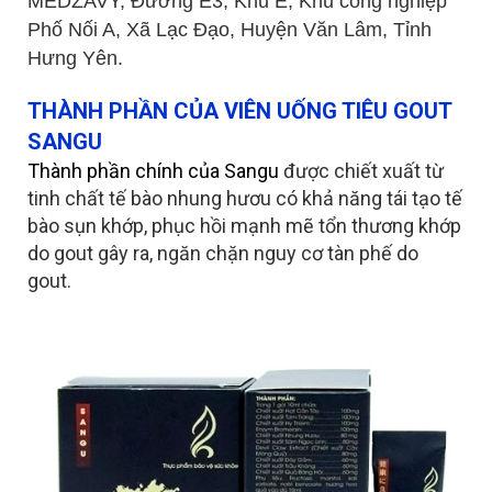
MEDZAVY, Đường E3, Khu E, Khu công nghiệp
Phố Nối A, Xã Lạc Đạo, Huyện Văn Lâm, Tỉnh
Hưng Yên.
THÀNH PHẦN CỦA VIÊN UỐNG TIÊU GOUT
SANGU
Thành phần chính của Sangu
được chiết xuất từ
tinh chất tế bào nhung hươu có khả năng tái tạo tế
bào sụn khớp, phục hồi mạnh mẽ tổn thương khớp
do gout gây ra, ngăn chặn nguy cơ tàn phế do
gout.