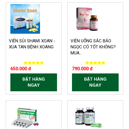
VIÊN SỦI SHAMI XOAN -
VIÊN UỐNG SẮC BẢO
XUA TAN BỆNH XOANG
NGỌC CÓ TỐT KHÔNG?
MUA...
650.000 đ
790.000 đ
ĐẶT HÀNG
ĐẶT HÀNG
NGAY
NGAY