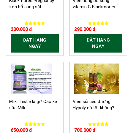
Blackmores Pregnancy
Viên uống bổ sung
Iron bổ sung sắt...
vitamin C Blackmores...
200.000 đ
290.000 đ
ĐẶT HÀNG
ĐẶT HÀNG
NGAY
NGAY
Milk Thistle là gì? Cao kế
Viên sủi tiểu đường
sữa Milk...
Hypoly có tốt không?...
650.000 đ
700.000 đ