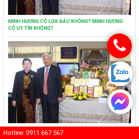
MINH HƯƠNG CÓ LỪA ĐẢO KHÔNG? MINH HƯƠNG
CÓ UY TÍN KHÔNG?
Giấy Phép Lưu Hành Và Giải Thưởng Thuốc Bông Sen
Hotline: 0911 667 567
Đã Đạt Được