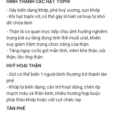
HÌNH THÀNH CÁC HẠT TOPHI
- Gây biến dạng khớp, phá huỷ xương, sụn khớp
- Khi hạt tophi vỡ, có thể gây lở loét và hoại tử khó
để chữa lành
- Thận là cơ quan trực tiếp chịu ảnh hưởng nghiêm
trọng bởi sự lắng đọng tinh thể muối urat, khiến
suy giảm trầm trọng chức năng của thận.
- Tăng nguy cơ bị gút mãn tính, viêm khe thận, sỏi
thận, tắc ống thận
HUỶ HOẠI THẬN
- Gút có thể biến 1 người bình thường trở thành tàn
phế
- Khớp bị biến dạng, cản trở hoạt dộng, chèn ép
mạch máu và thần kinh, nhiều trường hợp buộc
phải tháo khớp hoặc cắt cụt chân, tay
TÀN PHẾ