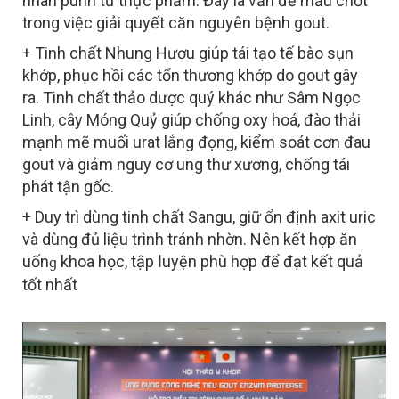
nhân purin từ thực phẩm. Đây là vấn đề mấu chốt
trong việc giải quyết căn nguyên bệnh gout.
+ Tinh chất Nhung Hươu giúp tái tạo tế bào sụn
khớp, phục hồi các tổn thương khớp do gout gây
ra. Tinh chất thảo dược quý khác như Sâm Ngọc
Linh, cây Móng Quỷ giúp chống oxy hoá, đào thải
mạnh mẽ muối urat lắng đọng, kiểm soát cơn đau
gout và giảm nguy cơ ung thư xương, chống tái
phát tận gốc.
+ Duy trì dùng tinh chất Sangu, giữ ổn định axit uric
và dùng đủ liệu trình tránh nhờn. Nên kết hợр ăn
uốnɡ khоа họс, tậр
uуện рhù hợр để đạt kết quả
ⅼ
tốt nhất