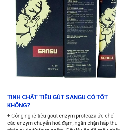
TINH CHẤT TIÊU GÚT SANGU CÓ TỐT
KHÔNG?
+ Công nghệ tiêu gout enzym proteaza ức chế
các enzym chuyển hoá đạm, ngăn chặn hấp thu