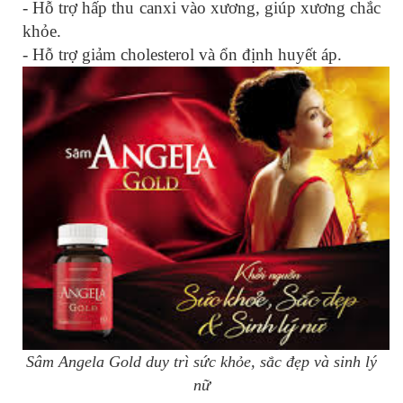
- Hỗ trợ hấp thu canxi vào xương, giúp xương chắc
khỏe.
- Hỗ trợ giảm cholesterol và ổn định huyết áp.
Sâm Angela Gold duy trì sức khỏe, sắc đẹp và sinh lý
nữ