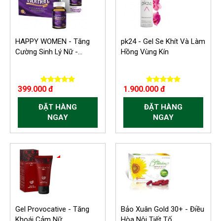
HAPPY WOMEN - Tăng
pk24 - Gel Se Khít Và Làm
Cường Sinh Lý Nữ -...
Hồng Vùng Kín
399.000 đ
1.900.000 đ
ĐẶT HÀNG
ĐẶT HÀNG
NGAY
NGAY
-150.000 VND
Gel Provocative - Tăng
Bảo Xuân Gold 30+ - Điều
Khoái Cảm Nữ...
Hòa Nội Tiết Tố...