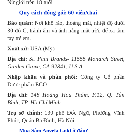
Nữ giới trên 18 tuổi
Quy cách đóng gói: 60 viên/chai
Bảo quản:
Nơi khô ráo, thoáng mát, nhiệt độ dưới
30 độ C, tránh ẩm và ánh nắng mặt trời, để xa tầm
tay trẻ em.
Xuất xứ:
USA (Mỹ)
Địa chỉ:
St. Paul Brands- 11555 Monarch Street,
Garden Grove, CA 92841, U.S.A.
Nhập khẩu và phân phối:
Công ty Cổ phần
Dược phẩm ECO
Địa chỉ:
148 Hoàng Hoa Thám, P.12, Q. Tân
Bình, TP. Hồ Chí Minh.
Trụ sở chính:
130 phố Đốc Ngữ, Phường Vĩnh
Phúc, Quận Ba Đình, Hà Nội.
Mua Sâm Angela Gold ở đâu?