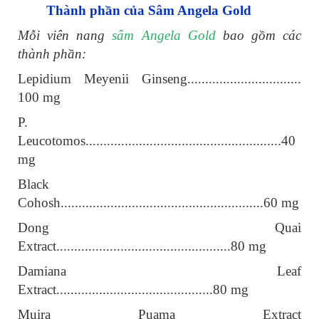
Thành phần của Sâm Angela Gold
Mỗi viên nang
sâm Angela Gold
bao gồm các
thành phần:
Lepidium Meyenii Ginseng................................
100 mg
P.
Leucotomos.......................................................40
mg
Black
Cohosh.........................................................60 mg
Dong Quai
Extract.................................................80 mg
Damiana Leaf
Extract............................................80 mg
Muira Puama Extract