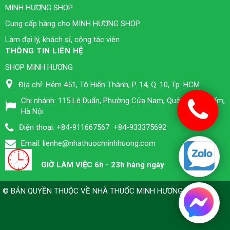
MINH HƯƠNG SHOP
Cung cấp hàng cho MINH HƯƠNG SHOP
Làm đại lý, khách sỉ, cộng tác viên
THÔNG TIN LIÊN HỆ
SHOP MINH HƯƠNG
Địa chỉ:
Hẻm 451, Tô Hiến Thành, P. 14, Q. 10, Tp. HCM
Chi nhánh:
115 Lê Duẩn, Phường Cửa Nam, Quận Hoàn Kiếm,
Hà Nội
Điện thoại:
+84-911667567
+84-933375692
Email:
lienhe@nhathuocminhhuong.com
GIỜ LÀM VIỆC 6h - 23h hàng ngày
© BẢN QUYỀN THUỘC VỀ
NHÀ THUỐC MINH HƯƠNG TPHCM
.