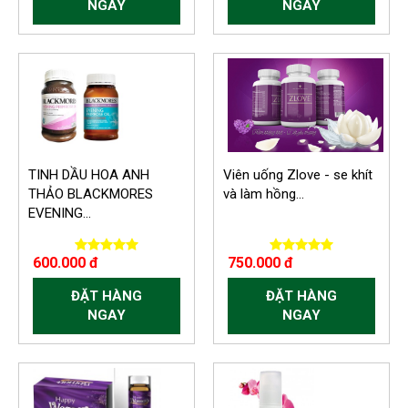
NGAY
NGAY
-150.000 VND
TINH DẦU HOA ANH
Viên uống Zlove - se khít
THẢO BLACKMORES
và làm hồng...
EVENING...
600.000 đ
750.000 đ
ĐẶT HÀNG
ĐẶT HÀNG
NGAY
NGAY
-150.000 VND