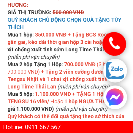
HƯƠNG:
GIÁ THỊ TRƯỜNG:
500.000 VNĐ
QUÝ KHÁCH CHỦ ĐỘNG CHỌN QUÀ TẶNG TÙY
THÍCH
Mua 1 hộp:
350.000 VNĐ + Tặng BCS Rocmen
gân gai, kéo dài thời gian hộp 3 cái hoặc
1 chai
xịt chống xuất tinh sớm Long Time Thái Lan
(miễn phí vận chuyển)
Mua 2 hộp Tặng 1 Hộp:
700.000 VNĐ
(3 hộp
700.000 VND)
+ Tặng 2 viên cường dương
Tengsu Nhật và
1 chai xịt chống xuất tinh sớm
Long Time Thái Lan
(miễn phí vận chuyển)
Mua 5 hộp:
1.100.000 VNĐ + TẶNG 1 Hộp JAPAN
TENGSU 16 viên/
Hoặc
1 hộp NGỰA THÁI
(6 hộp
giá 1.100.000 VND)
(miễn phí vận chuyển)
Quý khách có thể đổi quà tặng theo sở thích của
mình
Hotline: 0911 667 567
Khuyến Cáo: Sản phẩm này KHÔNG