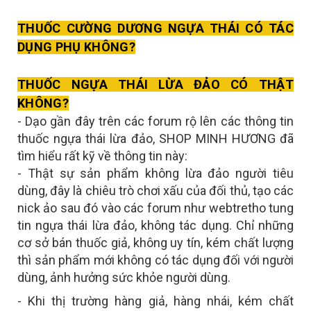
THUỐC CƯỜNG DƯƠNG NGỰA THÁI CÓ TÁC
DỤNG PHỤ KHÔNG?
THUỐC NGỰA THÁI LỪA ĐẢO CÓ THẬT
KHÔNG
?
- Dạo gần đây trên các forum rộ lên các thông tin
thuốc ngựa thái lừa đảo, SHOP MINH HƯƠNG đã
tìm hiểu rất kỹ về thông tin này:
- Thật sự sản phẩm không lừa đảo người tiêu
dùng, đây là chiêu trò chơi xấu của đối thủ, tạo các
nick ảo sau đó vào các forum như webtretho tung
tin ngựa thái lừa đảo, không tác dụng. Chỉ những
cơ sở bán thuốc giả, không uy tín, kém chất lượng
thì sản phẩm mới không có tác dụng đối với người
dùng, ảnh hưởng sức khỏe người dùng.
- Khi thị trường hàng giả, hàng nhái, kém chất