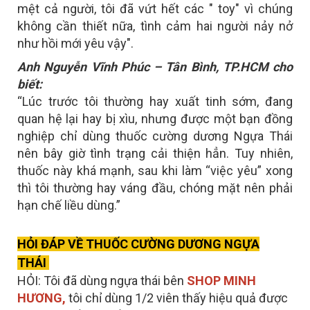
mệt cả người, tôi đã vứt hết các " toy" vì chúng
không cần thiết nữa, tình cảm hai người nảy nở
như hồi mới yêu vậy".
Anh Nguyễn Vĩnh Phúc – Tân Bình, TP.HCM cho
biết:
“Lúc trước tôi thường hay xuất tinh sớm, đang
quan hệ lại hay bị xìu, nhưng được một bạn đồng
nghiệp chỉ dùng thuốc cường dương Ngựa Thái
nên bây giờ tình trạng cải thiện hẳn. Tuy nhiên,
thuốc này khá mạnh, sau khi làm “việc yêu” xong
thì tôi thường hay váng đầu, chóng mặt nên phải
hạn chế liều dùng.”
HỎI ĐÁP VỀ THUỐC CƯỜNG DƯƠNG NGỰA
THÁI
HỎI: Tôi đã dùng ngựa thái bên
SHOP MINH
HƯƠNG,
tôi chỉ dùng 1/2 viên thấy hiệu quả được