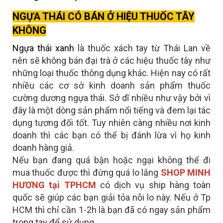
NGỰA THÁI CÓ BÁN Ở HIỆU THUỐC TÂY
KHÔNG
Ngựa thái xanh
là thuốc xách tay từ Thái Lan về
nên sẽ không bán đại trà ở các hiệu thuốc tây như
những loại thuốc thông dụng khác.
Hiện nay có rất
nhiều các cơ sở kinh doanh sản phẩm thuốc
cường dương ngựa thái. Sở dĩ nhiều như vậy bởi vì
đây là một dòng sản phẩm nổi tiếng và đem lại tác
dụng tương đối tốt. Tuy nhiên càng nhiều nơi kinh
doanh thì các bạn có thể bị đánh lừa vì họ kinh
doanh hàng giả.
Nếu bạn đang quá bận hoặc ngại không thể đi
mua thuốc được thì đừng quá lo lắng
SHOP MINH
HƯƠNG tại TPHCM
có dịch vụ ship hàng toàn
quốc sẽ giúp các bạn giải tỏa nỗi lo này. Nếu ở Tp
HCM thì chỉ cần 1-2h là bạn đã có ngay sản phẩm
trong tay để sử dụng.