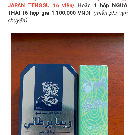
JAPAN TENGSU 16 viên/
Hoặc
1 hộp NGỰA
THÁI
(6 hộp giá 1.100.000 VND)
(miễn phí vận
chuyển)