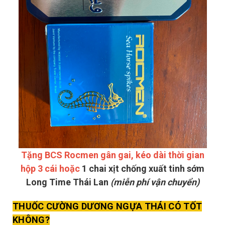
Tặng BCS Rocmen gân gai, kéo dài thời gian
hộp 3 cái hoặc
1 chai xịt chống xuất tinh sớm
Long Time Thái Lan
(miễn phí vận chuyển)
THUỐC CƯỜNG DƯƠNG NGỰA THÁI CÓ TỐT
KHÔNG
?