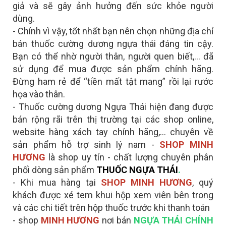
giả và sẽ gây ảnh hưởng đến sức khỏe người
dùng.
- Chính vì vậy, tốt nhất bạn nên chọn những địa chỉ
bán thuốc cường dương ngựa thái đáng tin cậy.
Bạn có thể nhờ người thân, người quen biết,… đã
sử dụng để mua được sản phẩm chính hãng.
Đừng ham rẻ để “tiền mất tật mang” rồi lại rước
họa vào thân.
- Thuốc cường dương Ngựa Thái hiện đang được
bán rộng rãi trên thị trường tại các shop online,
website hàng xách tay chính hãng,… chuyên về
sản phẩm hỗ trợ sinh lý nam -
SHOP MINH
HƯƠNG
là shop uy tín - chất lượng chuyên phân
phối dòng sản phẩm
THUỐC NGỰA THÁI
.
- Khi mua hàng tại
SHOP
MINH HƯƠNG
, quý
khách được xé tem khui hộp xem viên bên trong
và các chi tiết trên hộp thuốc trước khi thanh toán
- shop
MINH HƯƠNG
nơi bán
NGỰA THÁI CHÍNH