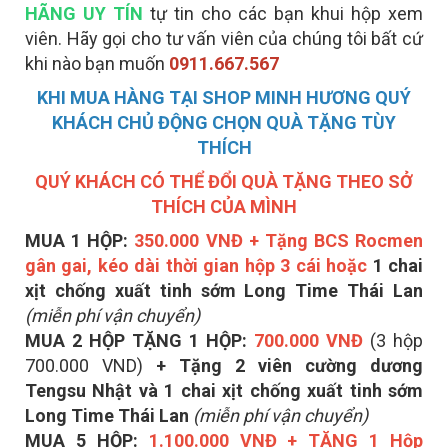
HÃNG
UY TÍN
tự tin cho các bạn khui hộp xem
viên. Hãy gọi cho tư vấn viên của chúng tôi bất cứ
khi nào bạn muốn
0911.667.567
KHI MUA HÀNG TẠI SHOP MINH HƯƠNG QUÝ
KHÁCH CHỦ ĐỘNG CHỌN QUÀ TẶNG TÙY
THÍCH
QUÝ KHÁCH CÓ THỂ ĐỔI QUÀ TẶNG THEO SỞ
THÍCH CỦA MÌNH
MUA 1 HỘP:
350.000 VNĐ + Tặng BCS Rocmen
gân gai, kéo dài thời gian hộp 3 cái hoặc
1 chai
xịt chống xuất tinh sớm Long Time Thái Lan
(miễn phí vận chuyển)
MUA 2 HỘP TẶNG 1 HỘP:
700.000 VNĐ
(3 hộp
700.000 VND)
+ Tặng 2 viên cường dương
Tengsu Nhật và
1 chai xịt chống xuất tinh sớm
Long Time Thái Lan
(miễn phí vận chuyển)
MUA 5 HỘP:
1.100.000 VNĐ + TẶNG 1 Hộp