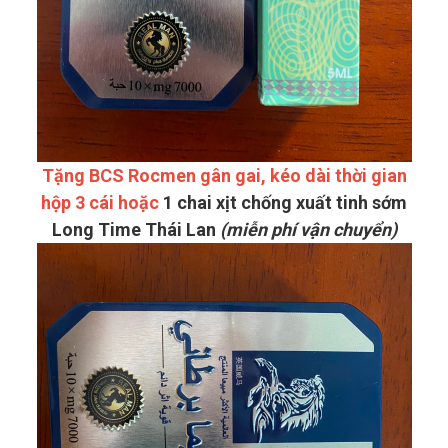
Tặng BCS Rocmen gân gai, kéo dài thời gian
hộp 3 cái hoặc
1 chai xịt chống xuất tinh sớm
Long Time Thái Lan
(miễn phí vận chuyển)