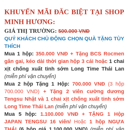
KHUYẾN MÃI ĐĂC BIỆT TẠI SHOP
MINH HƯƠNG:
GIÁ THỊ TRƯỜNG:
500.000 VNĐ
QUÝ KHÁCH CHỦ ĐỘNG CHỌN QUÀ TẶNG TÙY
THÍCH
Mua 1 hộp:
350.000 VNĐ + Tặng BCS Rocmen
gân gai, kéo dài thời gian hộp 3 cái hoặc
1 chai
xịt chống xuất tinh sớm Long Time Thái Lan
(miễn phí vận chuyển)
Mua 2 hộp Tặng 1 Hộp:
700.000 VNĐ
(3 hộp
700.000 VND)
+ Tặng 2 viên cường dương
Tengsu Nhật và
1 chai xịt chống xuất tinh sớm
Long Time Thái Lan
(miễn phí vận chuyển)
Mua 5 hộp:
1.100.000 VNĐ + TẶNG 1 Hộp
JAPAN TENGSU 16 viên/
Hoặc
1 hộp NGỰA
THÁI
(6 hộp giá 1.100.000 VND)
(miễn phí vận